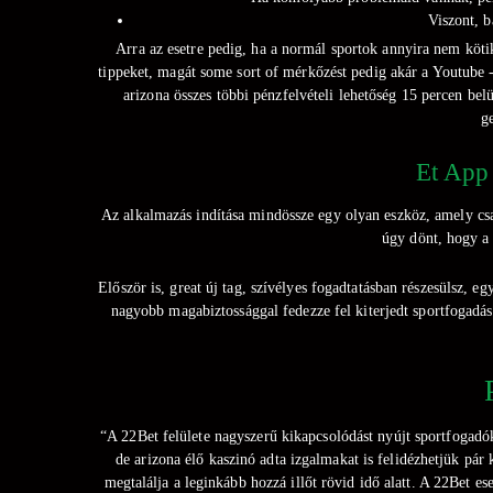
Viszont, b
Arra az esetre pedig, ha a normál sportok annyira nem köti
tippeket, magát some sort of mérkőzést pedig akár a Youtube -o
arizona összes többi pénzfelvételi lehetőség 15 percen b
g
Et App
Az alkalmazás indítása mindössze egy olyan eszköz, amely csa
úgy dönt, hogy a 
Először is, great új tag, szívélyes fogadtatásban részesülsz, 
nagyobb magabiztossággal fedezze fel kiterjedt sportfogadás
“A 22Bet felülete nagyszerű kikapcsolódást nyújt sportfogadók
de arizona élő kaszinó adta izgalmakat is felidézhetjük pár
megtalálja a leginkább hozzá illőt rövid idő alatt. A 22Bet e