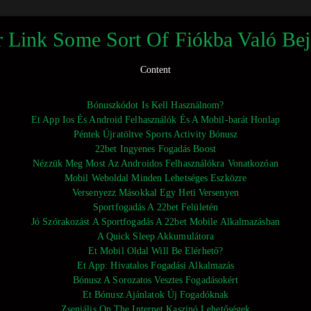
 Link Some Sort Of Fiókba Való Bej
Content
Bónuszkódot Is Kell Használnom?
Et App Ios És Android Felhasználók És A Mobil-barát Honlap
Péntek Újratöltve Sports Activity Bónusz
22bet Ingyenes Fogadás Boost
Nézzük Meg Most Az Androidos Felhasználókra Vonatkozóan
Mobil Weboldal Minden Lehetséges Eszközre
Versenyezz Másokkal Egy Heti Versenyen
Sportfogadás A 22bet Felületén
Jó Szórakozást A Sportfogadás A 22bet Mobile Alkalmazásban
A Quick Sleep Akkumulátora
Et Mobil Oldal Will Be Elérhető?
Et App: Hivatalos Fogadási Alkalmazás
Bónusz A Sorozatos Vesztes Fogadásokért
Et Bónusz Ajánlatok Új Fogadóknak
Zseniális On The Internet Kaszinó Lehetőségek