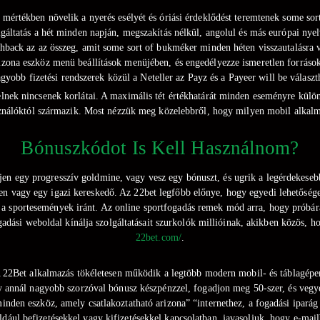
 mértékben növelik a nyerés esélyét és óriási érdeklődést teremtenek some sor
gáltatás a hét minden napján, megszakítás nélkül, angolul és más európai ny
hback az az összeg, amit some sort of bukméker minden héten visszautalásra v
ona eszköz menü beállítások menüjében, és engedélyezze ismeretlen forrásokb
gyobb fizetési rendszerek közül a Neteller az Payz és a Payeer will be választ
lnek nincsenek korlátai. A maximális tét értékhatárát minden eseményre külön 
ználóktól származik. Most nézzük meg közelebbről, hogy milyen mobil alkalm
Bónuszkódot Is Kell Használnom?
rjen egy progresszív goldmine, vagy vesz egy bónuszt, és ugrik a legérdekesebb
llen vagy egy igazi kereskedő. Az 22bet legfőbb előnye, hogy egyedi lehetőség
k a sportesemények iránt. Az online sportfogadás remek mód arra, hogy próbára 
dási weboldal kínálja szolgáltatásait szurkolók millióinak, akikben közös, ho
22bet.com/
.
 22Bet alkalmazás tökéletesen működik a legtöbb modern mobil- és táblagépe
 annál nagyobb szorzóval bónusz készpénzzel, fogadjon meg 50-szer, és vegye
inden eszköz, amely csatlakoztatható arizona” “internethez, a fogadási iparág
ul befizetésekkel vagy kifizetésekkel kapcsolatban, javasoljuk, hogy e-mailb