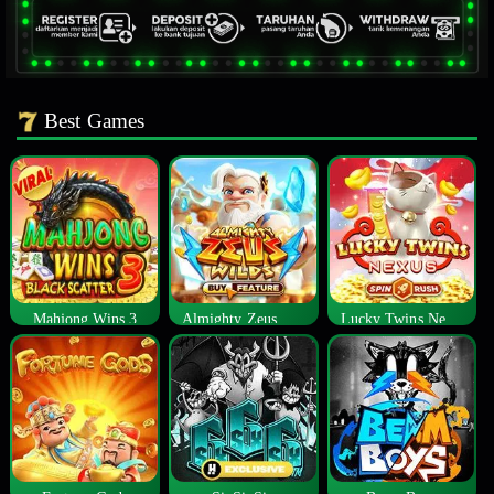
Best Games
Mahjong Wins 3
Almighty Zeus Wilds™
Lucky Twins Nexus