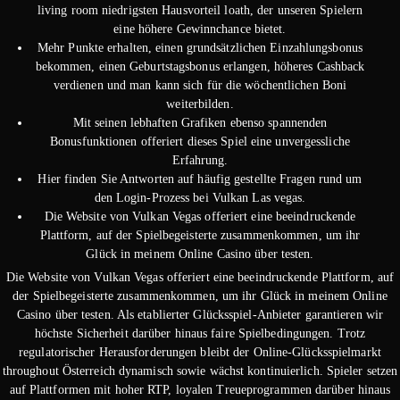
living room niedrigsten Hausvorteil loath, der unseren Spielern
eine höhere Gewinnchance bietet.
Mehr Punkte erhalten, einen grundsätzlichen Einzahlungsbonus
bekommen, einen Geburtstagsbonus erlangen, höheres Cashback
verdienen und man kann sich für die wöchentlichen Boni
weiterbilden.
Mit seinen lebhaften Grafiken ebenso spannenden
Bonusfunktionen offeriert dieses Spiel eine unvergessliche
Erfahrung.
Hier finden Sie Antworten auf häufig gestellte Fragen rund um
den Login-Prozess bei Vulkan Las vegas.
Die Website von Vulkan Vegas offeriert eine beeindruckende
Plattform, auf der Spielbegeisterte zusammenkommen, um ihr
Glück in meinem Online Casino über testen.
Die Website von Vulkan Vegas offeriert eine beeindruckende Plattform, auf
der Spielbegeisterte zusammenkommen, um ihr Glück in meinem Online
Casino über testen. Als etablierter Glücksspiel-Anbieter garantieren wir
höchste Sicherheit darüber hinaus faire Spielbedingungen. Trotz
regulatorischer Herausforderungen bleibt der Online-Glücksspielmarkt
throughout Österreich dynamisch sowie wächst kontinuierlich. Spieler setzen
auf Plattformen mit hoher RTP, loyalen Treueprogrammen darüber hinaus