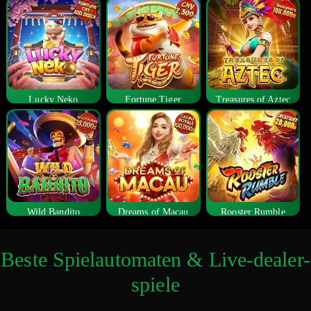
Lucky Neko
Fortune Tiger
Treasures of Aztec
Wild Bandito
Dreams of Macau
Rooster Rumble
Beste Spielautomaten & Live-dealer-
spiele