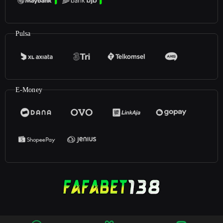
Pulsa
E-Money