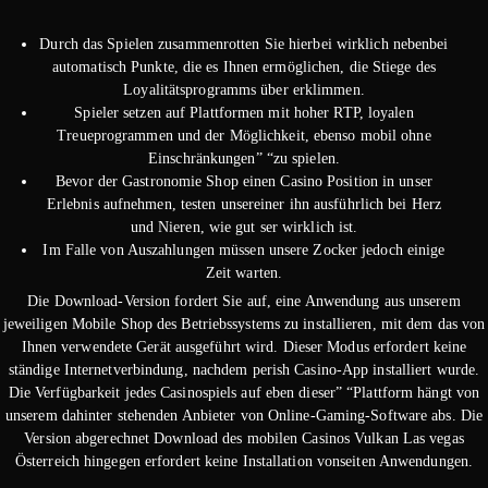
Durch das Spielen zusammenrotten Sie hierbei wirklich nebenbei
automatisch Punkte, die es Ihnen ermöglichen, die Stiege des
Loyalitätsprogramms über erklimmen.
Spieler setzen auf Plattformen mit hoher RTP, loyalen
Treueprogrammen und der Möglichkeit, ebenso mobil ohne
Einschränkungen” “zu spielen.
Bevor der Gastronomie Shop einen Casino Position in unser
Erlebnis aufnehmen, testen unsereiner ihn ausführlich bei Herz
und Nieren, wie gut ser wirklich ist.
Im Falle von Auszahlungen müssen unsere Zocker jedoch einige
Zeit warten.
Die Download-Version fordert Sie auf, eine Anwendung aus unserem
jeweiligen Mobile Shop des Betriebssystems zu installieren, mit dem das von
Ihnen verwendete Gerät ausgeführt wird. Dieser Modus erfordert keine
ständige Internetverbindung, nachdem perish Casino-App installiert wurde.
Die Verfügbarkeit jedes Casinospiels auf eben dieser” “Plattform hängt von
unserem dahinter stehenden Anbieter von Online-Gaming-Software abs. Die
Version abgerechnet Download des mobilen Casinos Vulkan Las vegas
Österreich hingegen erfordert keine Installation vonseiten Anwendungen.