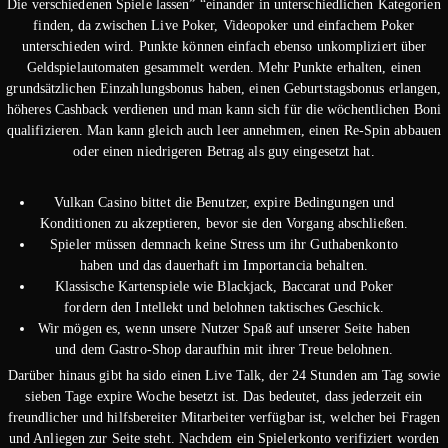
Die verschiedenen Spiele lassen” “einander in unterschiedlichen Kategorien
finden, da zwischen Live Poker, Videopoker und einfachem Poker
unterschieden wird. Punkte können einfach ebenso unkompliziert über
Geldspielautomaten gesammelt werden. Mehr Punkte erhalten, einen
grundsätzlichen Einzahlungsbonus haben, einen Geburtstagsbonus erlangen,
höheres Cashback verdienen und man kann sich für die wöchentlichen Boni
qualifizieren. Man kann gleich auch leer annehmen, einen Re-Spin abbauen
oder einen niedrigeren Betrag als guy eingesetzt hat.
Vulkan Casino bittet die Benutzer, expire Bedingungen und
Konditionen zu akzeptieren, bevor sie den Vorgang abschließen.
Spieler müssen demnach keine Stress um ihr Guthabenkonto
haben und das dauerhaft im Importancia behalten.
Klassische Kartenspiele wie Blackjack, Baccarat und Poker
fordern den Intellekt und belohnen taktisches Geschick.
Wir mögen es, wenn unsere Nutzer Spaß auf unserer Seite haben
und dem Gastro-Shop daraufhin mit ihrer Treue belohnen.
Darüber hinaus gibt ha sido einen Live Talk, der 24 Stunden am Tag sowie
sieben Tage expire Woche besetzt ist. Das bedeutet, dass jederzeit ein
freundlicher und hilfsbereiter Mitarbeiter verfügbar ist, welcher bei Fragen
und Anliegen zur Seite steht. Nachdem ein Spielerkonto verifiziert worden