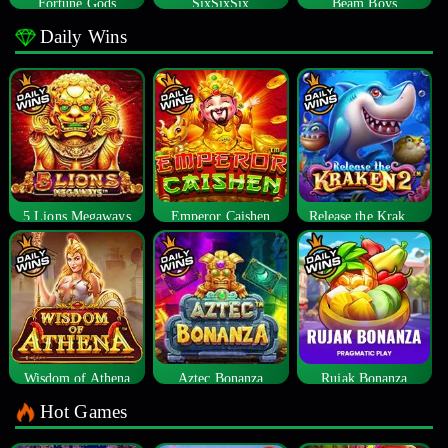
Fortune Gods
SixSixSix
Beam Boys
Daily Wins
5 Lions Megaways
Emperor Caishen
Release the Kraken 2
Wisdom of Athena
Aztec Bonanza
Rujak Bonanza
Hot Games