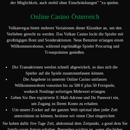
der Möglichkeit, auch mobil ohne Einschränkungen” “zu spielen.
Online Casino Österreich
Vulkanvegas bietet mehrere Variationen dieser Klassiker an, um den
Vorlieben gerecht zu werden. Das Vulkan Casino lockt die Spieler mit
großzügigen Boni und Sonderaktionen. Neue Benutzer erlangen einen
Willkommensbonus, während regelmäßige Spieler Procuring und
Treueprämien genießen.
Die Transaktionen werden schnell abgewickelt, so dass sich die
Spieler auf die Spiele zusammenfassen können.
Die Angebote in unserem Online Casino umfassen
Willkommensboni vonseiten bis zu 500 € plus 50 Freispiele,
wodurch Neulinge sofortigen Mehrwert erlangen.
Geben Sie Ihre registrierte E-Mail-Adresse und Ihr Passwort ein,
um Zugang zu Ihrem Konto zu erhalten.
Um unsere Zocker auf der ganzen Welt optimal über jeder Zeit
unterstützen zu können, besitzen wir einen Chat eingerichtet.
Sie haben dafür five Tage Zeit, abdominal dem Zeitpunkt, a good dem Sie
family room Antrag erhalten. Besonders wichtig ist, wenn alle bisher