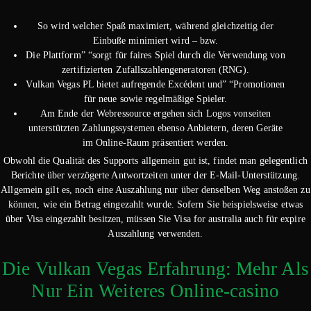
So wird welcher Spaß maximiert, während gleichzeitig der
Einbuße minimiert wird – bzw.
Die Plattform” “sorgt für faires Spiel durch die Verwendung von
zertifizierten Zufallszahlengeneratoren (RNG).
Vulkan Vegas PL bietet aufregende Excédent und” “Promotionen
für neue sowie regelmäßige Spieler.
Am Ende der Webressource ergehen sich Logos vonseiten
unterstützten Zahlungssystemen ebenso Anbietern, deren Geräte
im Online-Raum präsentiert werden.
Obwohl die Qualität des Supports allgemein gut ist, findet man gelegentlich
Berichte über verzögerte Antwortzeiten unter der E-Mail-Unterstützung​.
Allgemein gilt es, noch eine Auszahlung nur über denselben Weg anstoßen zu
können, wie ein Betrag eingezahlt wurde. Sofern Sie beispielsweise etwas
über Visa eingezahlt besitzen, müssen Sie Visa for australia auch für expire
Auszahlung verwenden.
Die Vulkan Vegas Erfahrung: Mehr Als
Nur Ein Weiteres Online-casino