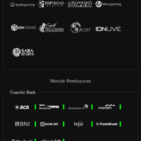
Metode Pembayaran
Transfer Bank