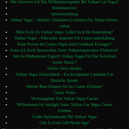
Wie Aktiviere Ich Das Willkommenspaket Bei Vulkan Las Vegas?
Kundenservice
Spielesammlung
Vulkan Vegas – Welcher Ultimative Leitfaden Für Dieses Online-
casino
Mein Fazit Zu Vulkan Vegas: Lohnt Sich Die Anmeldung?
Vulkan Vegas – Führender Anbieter Für Casino-unterhaltung
Kann Person Im Casino Vegas Auch Cashback Erlangen?
Kann Ich Auch Sportwetten Unter Vulkanvegascasino Platzieren?
Welche Maßnahmen Ergreift Vulkan Vegas Für Die Sicherheit
Seiner Nutzer?
Online Slots Spielen
Vulkan Vegas Deutschland – Ein Kompletter Leitfaden Für
Deutsche Spieler
Welche Boni Können Sie Im Casino Erhalten?
Casino Poker
Werbeangebot Von Vulkan Vegas Casino
Willkommen Im Sunlight State: Vulkan Las Vegas Casino
Erleben
Große Spielsauswahl Bei Vulkan Vegas
Gibt Es Eine Cell Phone App?