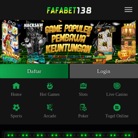
Beranda
Slot Online
Live Casino
Sportsbook
Arcade
Togel Online
Daftar
Login
Poker
Whatsapp
Home
Hot Games
Slots
Live Casino
Telegram
Sports
Arcade
Poker
Togel Online
Livechat