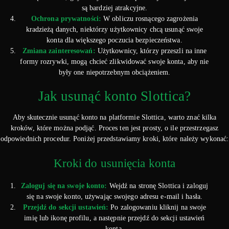
są bardziej atrakcyjne.
Ochrona prywatności:
W obliczu rosnącego zagrożenia
kradzieżą danych, niektórzy użytkownicy chcą usunąć swoje
konta dla większego poczucia bezpieczeństwa.
Zmiana zainteresowań:
Użytkownicy, którzy przeszli na inne
formy rozrywki, mogą chcieć zlikwidować swoje konta, aby nie
były one niepotrzebnym obciążeniem.
Jak usunąć konto Slottica?
Aby skutecznie usunąć konto na platformie Slottica, warto znać kilka
kroków, które można podjąć. Proces ten jest prosty, o ile przestrzegasz
odpowiednich procedur. Poniżej przedstawiamy kroki, które należy wykonać:
Kroki do usunięcia konta
Zaloguj się na swoje konto:
Wejdź na stronę Slottica i zaloguj
się na swoje konto, używając swojego adresu e-mail i hasła.
Przejdź do sekcji ustawień:
Po zalogowaniu kliknij na swoje
imię lub ikonę profilu, a następnie przejdź do sekcji ustawień
konta.