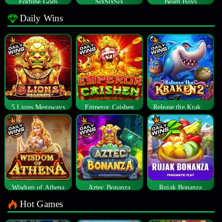
Fortune Gods
SixSixSix
Beam Boys
Daily Wins
5 Lions Megaways
Emperor Caishen
Release the Kraken 2
Wisdom of Athena
Aztec Bonanza
Rujak Bonanza
Hot Games