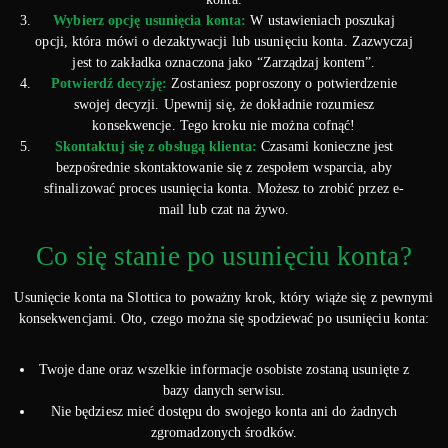
Wybierz opcję usunięcia konta:
W ustawieniach poszukaj
opcji, która mówi o dezaktywacji lub usunięciu konta. Zazwyczaj
jest to zakładka oznaczona jako “Zarządzaj kontem”.
Potwierdź decyzję:
Zostaniesz poproszony o potwierdzenie
swojej decyzji. Upewnij się, że dokładnie rozumiesz
konsekwencje. Tego kroku nie można cofnąć!
Skontaktuj się z obsługą klienta:
Czasami konieczne jest
bezpośrednie skontaktowanie się z zespołem wsparcia, aby
sfinalizować proces usunięcia konta. Możesz to zrobić przez e-
mail lub czat na żywo.
Co się stanie po usunięciu konta?
Usunięcie konta na Slottica to poważny krok, który wiąże się z pewnymi
konsekwencjami. Oto, czego można się spodziewać po usunięciu konta:
Twoje dane oraz wszelkie informacje osobiste zostaną usunięte z
bazy danych serwisu.
Nie będziesz mieć dostępu do swojego konta ani do żadnych
zgromadzonych środków.