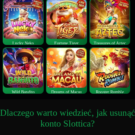
Lucky Neko
Fortune Tiger
Treasures of Aztec
Wild Bandito
Dreams of Macau
Rooster Rumble
Dlaczego warto wiedzieć, jak usunąć
konto Slottica?