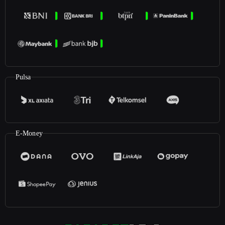
Pulsa
E-Money