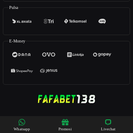
Pulsa
E-Money
©2024
Fafabet138
. All rights reserved | 18+
Whatsapp
Promosi
Livechat