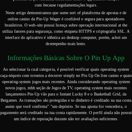
com because regulamentações legais.
Neste artigo demonstramos que some sort of plataforma de apostas e de
online casino da Pin-Up Wager é confiável e segura para apostadores
brasileiros. O web-site possui licença sobre operação internacional at the
utiliza fatores para segurança, como etiqueta HTTPS e criptografia SSL. A
interface do aplicativo é idêntica ao desktop computer, porém, achei um
desempenho mais lento.
Informações Básicas Sobre O Pin Up App
Ao selecionar la cual categoria, é possível verificar quais operating-system
caça-níqueis com torneios a decorrer simply no Pin Up On line casino e quais
operating-system jogos mais recentes. Ainda considerando operating system
novos jogos, mhh seção de Jogos de TV, operating system mais recentes
lançamentos Pin-Up vão para o Instant Lucky 8 e o Basketball Grid, da
Betgames. As transações são protegidas e to dinheiro é creditado na sua conta
assim que você confirma” “um depósito. Se sua aposta for vencedora, o
pagamento será creditado na tua conta rapidamente. O perfil ainda não possui
um índice de reputação durante não ter avaliações suficientes.