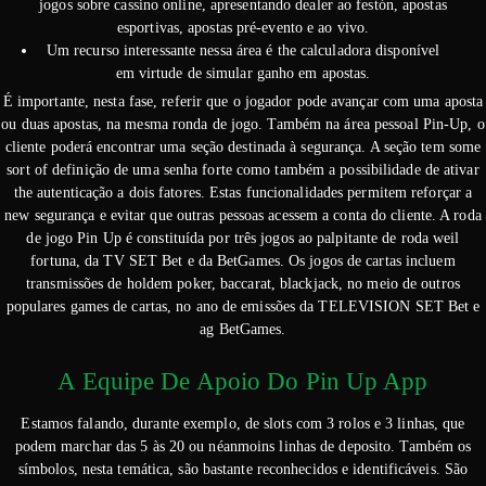
jogos sobre cassino online, apresentando dealer ao festón, apostas
esportivas, apostas pré-evento e ao vivo.
Um recurso interessante nessa área é the calculadora disponível
em virtude de simular ganho em apostas.
É importante, nesta fase, referir que o jogador pode avançar com uma aposta
ou duas apostas, na mesma ronda de jogo. Também na área pessoal Pin-Up, o
cliente poderá encontrar uma seção destinada à segurança. A seção tem some
sort of definição de uma senha forte como também a possibilidade de ativar
the autenticação a dois fatores. Estas funcionalidades permitem reforçar a
new segurança e evitar que outras pessoas acessem a conta do cliente. A roda
de jogo Pin Up é constituída por três jogos ao palpitante de roda weil
fortuna, da TV SET Bet e da BetGames. Os jogos de cartas incluem
transmissões de holdem poker, baccarat, blackjack, no meio de outros
populares games de cartas, no ano de emissões da TELEVISION SET Bet e
ag BetGames.
A Equipe De Apoio Do Pin Up App
Estamos falando, durante exemplo, de slots com 3 rolos e 3 linhas, que
podem marchar das 5 às 20 ou néanmoins linhas de deposito. Também os
símbolos, nesta temática, são bastante reconhecidos e identificáveis. São