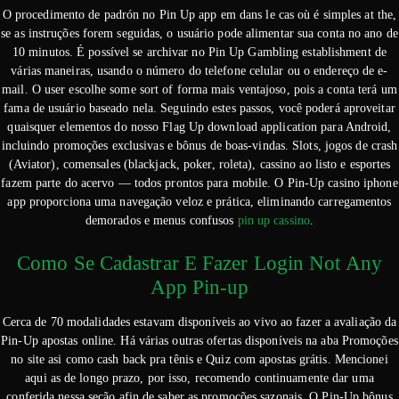
O procedimento de padrón no Pin Up app em dans le cas où é simples at the,
se as instruções forem seguidas, o usuário pode alimentar sua conta no ano de
10 minutos. É possível se archivar no Pin Up Gambling establishment de
várias maneiras, usando o número do telefone celular ou o endereço de e-
mail. O user escolhe some sort of forma mais ventajoso, pois a conta terá um
fama de usuário baseado nela. Seguindo estes passos, você poderá aproveitar
quaisquer elementos do nosso Flag Up download application para Android,
incluindo promoções exclusivas e bônus de boas-vindas. Slots, jogos de crash
(Aviator), comensales (blackjack, poker, roleta), cassino ao listo e esportes
fazem parte do acervo — todos prontos para mobile. O Pin-Up casino iphone
app proporciona uma navegação veloz e prática, eliminando carregamentos
demorados e menus confusos
pin up cassino
.
Como Se Cadastrar E Fazer Login Not Any
App Pin-up
Cerca de 70 modalidades estavam disponíveis ao vivo ao fazer a avaliação da
Pin-Up apostas online. Há várias outras ofertas disponíveis na aba Promoções
no site asi como cash back pra tênis e Quiz com apostas grátis. Mencionei
aqui as de longo prazo, por isso, recomendo continuamente dar uma
conferida nessa seção afin de saber as promoções sazonais. O Pin-Up bônus