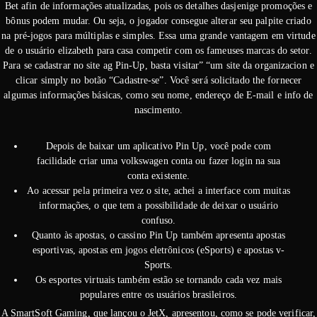
Bet afin de informações atualizadas, pois os detalhes dasjenige promoções e
bônus podem mudar. Ou seja, o jogador consegue alterar seu palpite criado
na pré-jogos para múltiplas e simples. Essa uma grande vantagem em virtude
de o usuário elizabeth para casa competir com os fameuses marcas do setor.
Para se cadastrar no site ag Pin-Up, basta visitar” “um site da organizacion e
clicar simply no botão “Cadastre-se”. Você será solicitado the fornecer
algumas informações básicas, como seu nome, endereço de E-mail e info de
nascimento.
Depois de baixar um aplicativo Pin Up, você pode com
facilidade criar uma volkswagen conta ou fazer login na sua
conta existente.
Ao acessar pela primeira vez o site, achei a interface com muitas
informações, o que tem a possibilidade de deixar o usuário
confuso.
Quanto às apostas, o cassino Pin Up também apresenta apostas
esportivas, apostas em jogos eletrônicos (eSports) e apostas v-
Sports.
Os esportes virtuais também estão se tornando cada vez mais
populares entre os usuários brasileiros.
A SmartSoft Gaming, que lançou o JetX, apresentou, como se pode verificar,