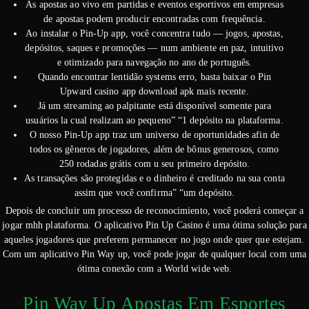
As apostas ao vivo em partidas e eventos esportivos em empresas
de apostas podem producir encontradas com frequência.
Ao instalar o Pin-Up app, você concentra tudo — jogos, apostas,
depósitos, saques e promoções — num ambiente en paz, intuitivo
e otimizado para navegação no ano de português.
Quando encontrar lentidão systems erro, basta baixar o Pin
Upward casino app download apk mais recente.
Já um streaming ao palpitante está disponível somente para
usuários la cual realizam ao pequeno” “1 depósito na plataforma.
O nosso Pin-Up app traz um universo de oportunidades afin de
todos os gêneros de jogadores, além de bônus generosos, como
250 rodadas grátis com u seu primeiro depósito.
As transações são protegidas e o dinheiro é creditado na sua conta
assim que você confirma” “um depósito.
Depois de concluir um processo de reconocimiento, você poderá começar a
jogar mhh plataforma. O aplicativo Pin Up Casino é uma ótima solução para
aqueles jogadores que preferem permanecer no jogo onde quer que estejam.
Com um aplicativo Pin Way up, você pode jogar de qualquer local com uma
ótima conexão com a World wide web.
Pin Way Up Apostas Em Esportes