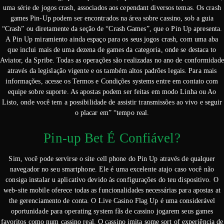
uma série de jogos crash, associados aos cependant diversos temas. Os crash
games Pin-Up podem ser encontrados na área sobre cassino, sob a guia
“Crash” ou diretamente da seção de “Crash Games”, que o Pin Up apresenta.
A Pin Up miramiento ainda espaço para os seus jogos crash, com uma aba
que inclui mais de uma dezena de games da categoria, onde se destaca to
Aviator, da Spribe. Todas as operações são realizadas no ano de conformidade
através da legislação vigente e os também altos padrões legais. Para mais
informações, acesse os Termos e Condições systems entre em contato com
equipe sobre suporte. As apostas podem ser feitas em modo Linha ou Ao
Listo, onde você tem a possibilidade de assistir transmissões ao vivo e seguir
o placar em” “tempo real.
Pin-up Bet É Confiável?
Sim, você pode servirse o site cell phone do Pin Up através de qualquer
navegador no seu smartphone. Ele é uma excelente atajo caso você não
consiga instalar u aplicativo devido às configurações do teu dispositivo. O
web-site mobile oferece todas as funcionalidades necessárias para apostas at
the gerenciamento de conta. O Live Casino Flag Up é uma considerável
oportunidade para operating system fãs de cassino jogarem seus games
favoritos como num cassino real. O cassino imita some sort of experiência de