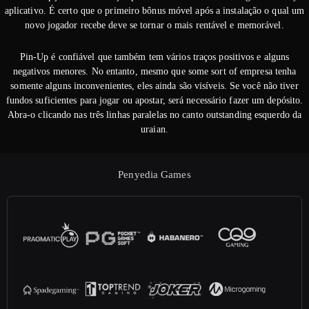
aplicativo. É certo que o primeiro bônus móvel após a instalação o qual um
novo jogador recebe deve se tornar o mais rentável e memorável.
Pin-Up é confiável que também tem vários traços positivos e alguns
negativos menores. No entanto, mesmo que some sort of empresa tenha
somente alguns inconvenientes, eles ainda são visíveis. Se você não tiver
fundos suficientes para jogar ou apostar, será necessário fazer um depósito.
Abra-o clicando nas três linhas paralelas no canto outstanding esquerdo da
uraian.
Penyedia Games