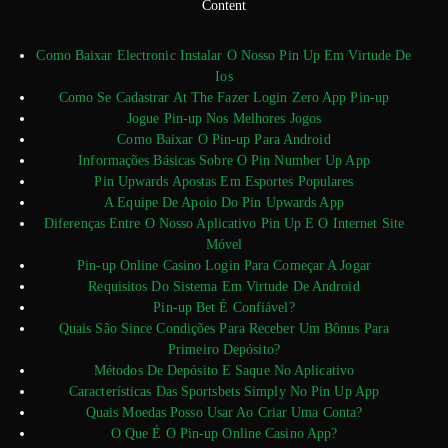
Content
Como Baixar Electronic Instalar O Nosso Pin Up Em Virtude De
Ios
Como Se Cadastrar At The Fazer Login Zero App Pin-up
Jogue Pin-up Nos Melhores Jogos
Como Baixar O Pin-up Para Android
Informações Básicas Sobre O Pin Number Up App
Pin Upwards Apostas Em Esportes Populares
A Equipe De Apoio Do Pin Upwards App
Diferenças Entre O Nosso Aplicativo Pin Up E O Internet Site
Móvel
Pin-up Online Casino Login Para Começar A Jogar
Requisitos Do Sistema Em Virtude De Android
Pin-up Bet É Confiável?
Quais São Since Condições Para Receber Um Bônus Para
Primeiro Depósito?
Métodos De Depósito E Saque No Aplicativo
Características Das Sportsbets Simply No Pin Up App
Quais Moedas Posso Usar Ao Criar Uma Conta?
O Que É O Pin-up Online Casino App?