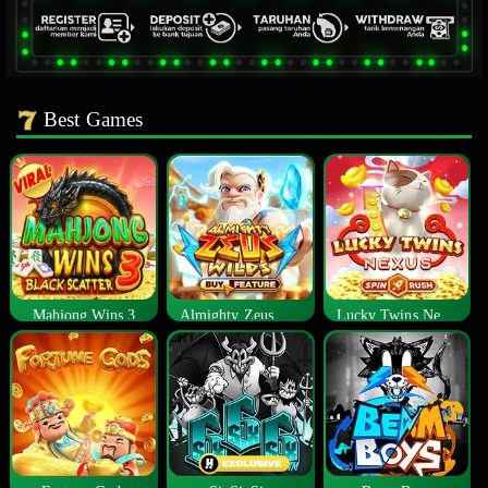
Best Games
Mahjong Wins 3
Almighty Zeus Wilds™
Lucky Twins Nexus