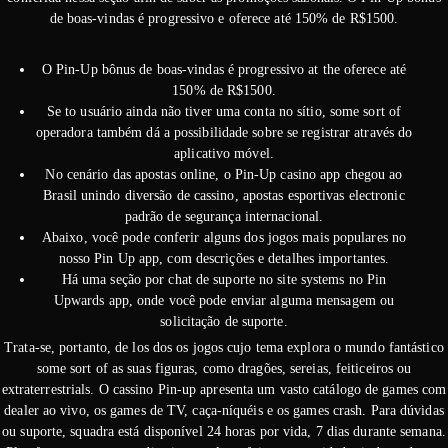
de boas-vindas é progressivo e oferece até 150% de R$1500.
O Pin-Up bônus de boas-vindas é progressivo at the oferece até
150% de R$1500.
Se to usuário ainda não tiver uma conta no sítio, some sort of
operadora também dá a possibilidade sobre se registrar através do
aplicativo móvel.
No cenário das apostas online, o Pin-Up casino app chegou ao
Brasil unindo diversão de cassino, apostas esportivas electronic
padrão de segurança internacional.
Abaixo, você pode conferir alguns dos jogos mais populares no
nosso Pin Up app, com descrições e detalhes importantes.
Há uma seção por chat de suporte no site systems no Pin
Upwards app, onde você pode enviar alguma mensagem ou
solicitação de suporte.
Trata-se, portanto, de los dos os jogos cujo tema explora o mundo fantástico
some sort of as suas figuras, como dragões, sereias, feiticeiros ou
extraterrestrials. O cassino Pin-up apresenta um vasto catálogo de games com
dealer ao vivo, os games de TV, caça-níquéis e os games crash. Para dúvidas
ou suporte, squadra está disponível 24 horas por vida, 7 dias durante semana.