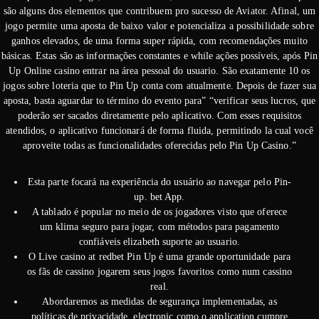
são alguns dos elementos que contribuem pro sucesso de Aviator. Afinal, um
jogo permite uma aposta de baixo valor e potencializa a possibilidade sobre
ganhos elevados, de uma forma super rápida, com recomendações muito
básicas. Estas são as informações constantes e while ações possíveis, após Pin
Up Online casino entrar na área pessoal do usuario. São exatamente 10 os
jogos sobre loteria que to Pin Up conta com atualmente. Depois de fazer sua
aposta, basta aguardar to término do evento para” “verificar seus lucros, que
poderão ser sacados diretamente pelo aplicativo. Com esses requisitos
atendidos, o aplicativo funcionará de forma fluida, permitindo la cual você
aproveite todas as funcionalidades oferecidas pelo Pin Up Casino.”
Esta parte focará na experiência do usuário ao navegar pelo Pin-
up. bet App.
A tablado é popular no meio de os jogadores visto que oferece
um klima seguro para jogar, com métodos para pagamento
confiáveis elizabeth suporte ao usuario.
O Live casino at redbet Pin Up é uma grande oportunidade para
os fãs de cassino jogarem seus jogos favoritos como num cassino
real.
Abordaremos as medidas de segurança implementadas, as
políticas de privacidade, electronic como o application cumpre