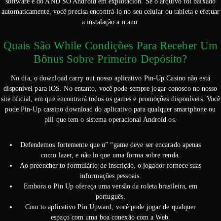
software e do AND SO Android em explotación. Se o arquivo foi baixado
automaticamente, você precisa encontrá-lo no seu celular ou tableta e efetuar
a instalação a mano.
Quais São While Condições Para Receber Um
Bônus Sobre Primeiro Depósito?
No dia, o download carry out nosso aplicativo Pin-Up Casino não está
disponível para iOS. No entanto, você pode sempre jogar conosco no nosso
site oficial, em que encontrará todos os games e promoções disponíveis. Você
pode Pin-Up cassino download do aplicativo para qualquer smartphone ou
pill que tem o sistema operacional Android os.
Defendemos fortemente que u” “game deve ser encarado apenas
como lazer, e não lo que uma forma sobre renda.
Ao preencher to formulário de inscrição, o jogador fornece suas
informações pessoais.
Embora o Pin Up ofereça uma versão da roleta brasileira, em
português.
Com to aplicativo Pin Upward, você pode jogar de qualquer
espaço com uma boa conexão com a Web.