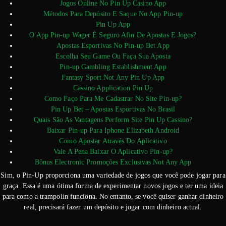
Jogos Online No Pin Up Casino App
Métodos Para Depósito E Saque No App Pin-up
Pin Up App
O App Pin-up Wager É Seguro Afin De Apostas E Jogos?
Apostas Esportivas No Pin-up Bet App
Escolha Seu Game Ou Faça Sua Aposta
Pin-up Gambling Establishment App
Fantasy Sport Not Any Pin Up App
Cassino Application Pin Up
Como Faço Para Me Cadastrar No Site Pin-up?
Pin Up Bet – Apostas Esportivas No Brasil
Quais São As Vantagens Perform Site Pin Up Cassino?
Baixar Pin-up Para Iphone Elizabeth Android
Como Apostar Através Do Aplicativo
Vale A Pena Baixar O Aplicativo Pin-up?
Bônus Electronic Promoções Exclusivas Not Any App
Sim, o Pin-Up proporciona uma variedade de jogos que você pode jogar para
graça. Essa é uma ótima forma de experimentar novos jogos e ter uma ideia
para como a trampolín funciona. No entanto, se você quiser ganhar dinheiro
real, precisará fazer um depósito e jogar com dinheiro actual.