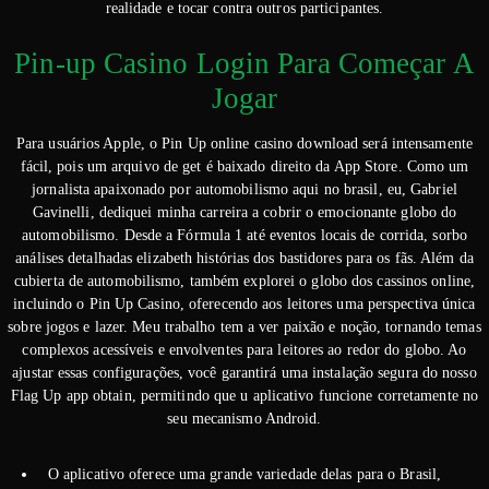
realidade e tocar contra outros participantes.
Pin-up Casino Login Para Começar A
Jogar
Para usuários Apple, o Pin Up online casino download será intensamente
fácil, pois um arquivo de get é baixado direito da App Store. Como um
jornalista apaixonado por automobilismo aqui no brasil, eu, Gabriel
Gavinelli, dediquei minha carreira a cobrir o emocionante globo do
automobilismo. Desde a Fórmula 1 até eventos locais de corrida, sorbo
análises detalhadas elizabeth histórias dos bastidores para os fãs. Além da
cubierta de automobilismo, também explorei o globo dos cassinos online,
incluindo o Pin Up Casino, oferecendo aos leitores uma perspectiva única
sobre jogos e lazer. Meu trabalho tem a ver paixão e noção, tornando temas
complexos acessíveis e envolventes para leitores ao redor do globo. Ao
ajustar essas configurações, você garantirá uma instalação segura do nosso
Flag Up app obtain, permitindo que u aplicativo funcione corretamente no
seu mecanismo Android.
O aplicativo oferece uma grande variedade delas para o Brasil,