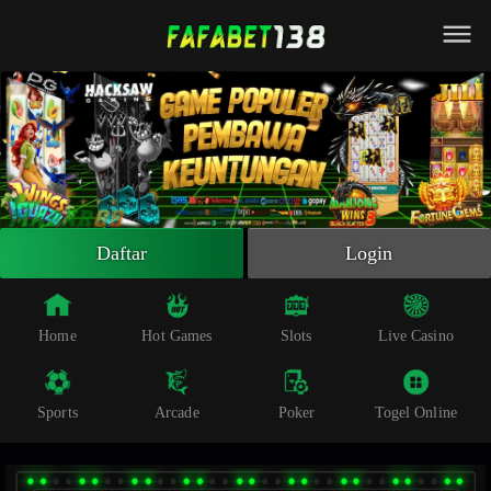
Beranda
Slot Online
Live Casino
Sportsbook
Arcade
Togel Online
Daftar
Login
Poker
Whatsapp
Home
Hot Games
Slots
Live Casino
Telegram
Sports
Arcade
Poker
Togel Online
Livechat