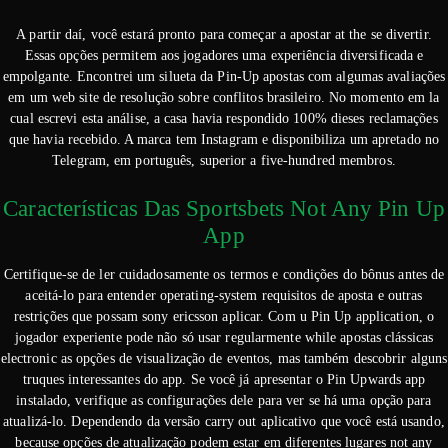
A partir daí, você estará pronto para começar a apostar at the se divertir.
Essas opções permitem aos jogadores uma experiência diversificada e
empolgante. Encontrei um silueta da Pin-Up apostas com algumas avaliações
em um web site de resolução sobre conflitos brasileiro. No momento em la
cual escrevi esta análise, a casa havia respondido 100% dieses reclamações
que havia recebido. A marca tem Instagram e disponibiliza um apretado no
Telegram, em português, superior a five-hundred membros.
Características Das Sportsbets Not Any Pin Up
App
Certifique-se de ler cuidadosamente os termos e condições do bônus antes de
aceitá-lo para entender operating-system requisitos de aposta e outras
restrições que possam sony ericsson aplicar. Com u Pin Up application, o
jogador experiente pode não só usar regularmente while apostas clássicas
electronic as opções de visualização de eventos, mas também descobrir alguns
truques interessantes do app. Se você já apresentar o Pin Upwards app
instalado, verifique as configurações dele para ver se há uma opção para
atualizá-lo. Dependendo da versão carry out aplicativo que você está usando,
because opções de atualização podem estar em diferentes lugares not any