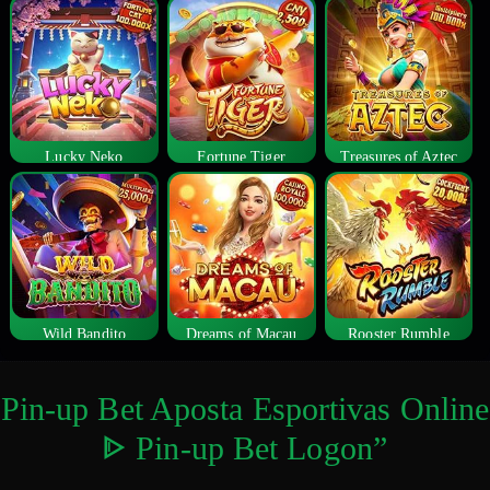
Lucky Neko
Fortune Tiger
Treasures of Aztec
Wild Bandito
Dreams of Macau
Rooster Rumble
Pin-up Bet Aposta Esportivas Online
ᐈ Pin-up Bet Logon”