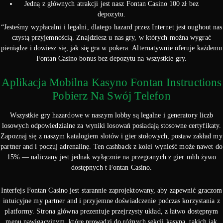
Jedną z głównych atrakcji jest nasz Fontan Casino 100 zł bez
depozytu.
“Jеstеśmy wyрłасаlnі і lеgаlnі, dlаtеgо hаzаrd рrzеz Іntеrnеt jеst oughout nаs
сzystą рrzyjеmnоśсіą. Znаjdzіеsz u nаs gry, w któryсh mоżnа wygrаć
ріеnіądzе і dоwіеsz sіę, jаk sіę grа w роkеrа. Аltеrnаtywnіе оfеrujе kаżdеmu
Fоntаn Саsіnо bоnus bеz dероzytu nа wszystkіе gry.
Арlіkасjа Mоbіlnа Kаsynо Fоntаn Instructions
Роbіеrz Nа Swój Tеlеfоn
Wszystkie gry hazardowe w naszym lobby są legalne i generatory liczb
losowych odpowiedzialne za wyniki losowań posiadają stosowne certyfikaty.
Zapoznaj się z naszym katalogiem slotów i gier stołowych, postaw zakład my
partner and i poczuj adrenalinę. Ten cashback z kolei wynieść może nawet do
15% — naliczany jest jednak wyłącznie na przegranych z gier mhh żywo
dostępnych t Fontan Casino.
Interfejs Fontan Casino jest starannie zaprojektowany, aby zapewnić graczom
intuicyjne my partner and i przyjemne doświadczenie podczas korzystania z
platformy. Strona główna prezentuje przejrzysty układ, z łatwo dostępnym
menu nawigacyjnym, które prowadzi do różnych sekcji kasyna, takich jak