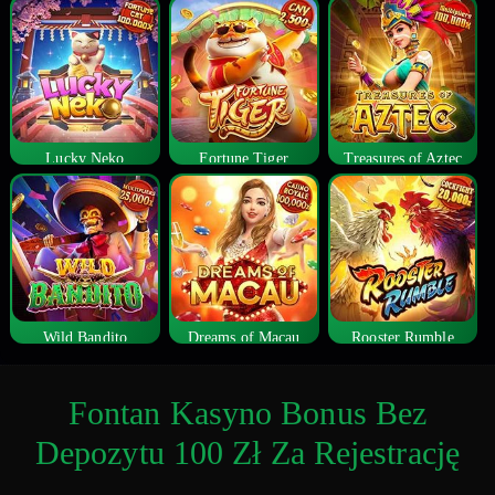
Lucky Neko
Fortune Tiger
Treasures of Aztec
Wild Bandito
Dreams of Macau
Rooster Rumble
Fontan Kasyno Bonus Bez
Depozytu 100 Zł Za Rejestrację