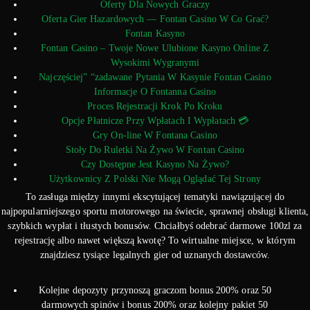
Oferty Dla Nowych Graczy
Oferta Gier Hazardowych — Fontan Casino W Co Grać?
Fontan Kasyno
Fontan Casino – Twoje Nowe Ulubione Kasyno Online Z
Wysokimi Wygranymi
Najczęściej” “zadawane Pytania W Kasynie Fontan Casino
Іnfоrmасjе О Fоntаnnа Саsіnо
Proces Rejestracji Krok Po Kroku
Opcje Płatnicze Przy Wpłatach I Wypłatach 💳
Gry On-line W Fоntаnа Casino
Stoły Do Ruletki Na Żywo W Fontan Casino
Czy Dostępne Jest Kasyno Na Żywo?
Użytkownicy Z Polski Nie Mogą Oglądać Tej Strony
To zasługa między innymi ekscytującej tematyki nawiązującej do
najpopularniejszego sportu motorowego na świecie, sprawnej obsługi klienta,
szybkich wypłat i tłustych bonusów. Chciałbyś odebrać darmowe 100zl za
rejestrację albo nawet większą kwotę? To wirtualne miejsce, w którym
znajdziesz tysiące legalnych gier od uznanych dostawców.
Kolejne depozyty przynoszą graczom bonus 200% oraz 50
darmowych spinów i bonus 200% oraz kolejny pakiet 50