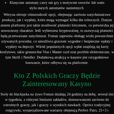
Klasyczne automaty carry out gry z motywem owoców lub watts
stylu starych automatów naziemnych.
Witryna oferuje różnorodność opcji, obejmując zarówno natychmiastowe
przekazy, jak i wypłaty, które mogą wymagać kilku dni roboczych. Dużym
atutem platformy jest także możliwość płatności bitcoinem, co potwierdza jej
nowoczesny charakter. Jeśli wybierzesz kryptowalutę, to zazwyczaj płatności
będą przetwarzane natychmiast. Fontan zapewnia obsługę wielu powszechnie
używanych procedur, co umożliwia graczom wygodne i bezpieczne wpłaty i
wypłaty na depozyt. Wśród popularnych opcji wpłat znajdują się karty
kredytowe, takie grunzochse Visa i Master card oraz portfele elektroniczne, w
tym Skrill i Neteller. Dodatkową atrakcją w kasynie jest cotygodniowe
losowanie, które odbywa się na platformie.
Kto Z Polskich Graczy Będzie
Zainteresowany Kasyno
Stoły do blackjacka na żywo Fontan działają 24 godziny na dobę, several dni
w tygodniu, z różnymi limitami zakładów, dostosowanymi zarówno do
ostrożnych graczy, jak i graczy o wysokich stawkach. Oprócz tradycyjnej
rozgrywki, wyspecjalizowane warianty obejmują Perfect Pairs, 21+3 i