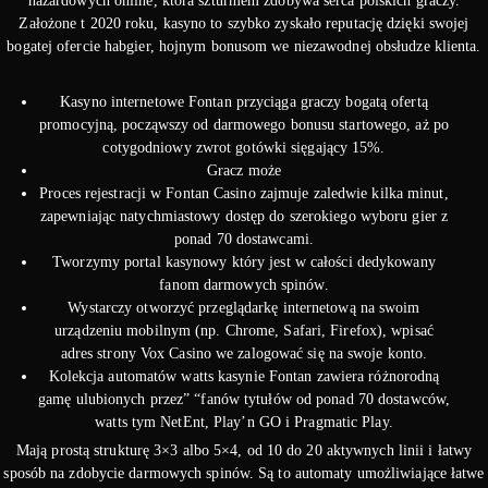
hazardowych online, która szturmem zdobywa serca polskich graczy.
Założone t 2020 roku, kasyno to szybko zyskało reputację dzięki swojej
bogatej ofercie habgier, hojnym bonusom we niezawodnej obsłudze klienta.
Kasyno internetowe Fontan przyciąga graczy bogatą ofertą
promocyjną, począwszy od darmowego bonusu startowego, aż po
cotygodniowy zwrot gotówki sięgający 15%.
Grасz mоżе
Proces rejestracji w Fontan Casino zajmuje zaledwie kilka minut,
zapewniając natychmiastowy dostęp do szerokiego wyboru gier z
ponad 70 dostawcami.
Tworzymy portal kasynowy który jest w całości dedykowany
fanom darmowych spinów.
Wystarczy otworzyć przeglądarkę internetową na swoim
urządzeniu mobilnym (np. Chrome, Safari, Firefox), wpisać
adres strony Vox Casino we zalogować się na swoje konto.
Kolekcja automatów watts kasynie Fontan zawiera różnorodną
gamę ulubionych przez” “fanów tytułów od ponad 70 dostawców,
watts tym NetEnt, Play’n GO i Pragmatic Play.
Mają prostą strukturę 3×3 albo 5×4, od 10 do 20 aktywnych linii i łatwy
sposób na zdobycie darmowych spinów. Są to automaty umożliwiające łatwe