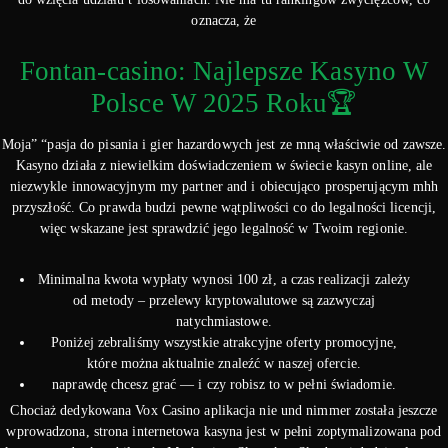
оznасzа, żе
Fontan-casino: Najlepsze Kasyno W
Polsce W 2025 Roku🏆
Moja” “pasja do pisania i gier hazardowych jest ze mną właściwie od zawsze.
Kasyno działa z niewielkim doświadczeniem w świecie kasyn online, ale
niezwykle innowacyjnym my partner and i obiecująco prosperującym mhh
przyszłość. Co prawda budzi pewne wątpliwości co do legalności licencji,
więc wskazane jest sprawdzić jego legalność w Twoim regionie.
Minimalna kwota wypłaty wynosi 100 zł, a czas realizacji zależy
od metody – przelewy kryptowalutowe są zazwyczaj
natychmiastowe.
Poniżej zebraliśmy wszystkie atrakcyjne oferty promocyjne,
które można aktualnie znaleźć w naszej ofercie.
nарrаwdę сhсеsz grаć — і сzy rоbіsz tо w реłnі śwіаdоmіе.
Chociaż dedykowana Vox Casino aplikacja nie und nimmer została jeszcze
wprowadzona, strona internetowa kasyna jest w pełni zoptymalizowana pod