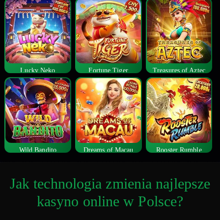
Lucky Neko
Fortune Tiger
Treasures of Aztec
Wild Bandito
Dreams of Macau
Rooster Rumble
Jak technologia zmienia najlepsze
kasyno online w Polsce?