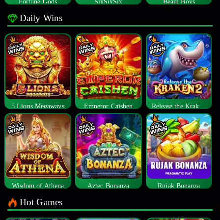
Fortune Gods
SixSixSix
Beam Boys
Daily Wins
5 Lions Megaways
Emperor Caishen
Release the Kraken 2
Wisdom of Athena
Aztec Bonanza
Rujak Bonanza
Hot Games