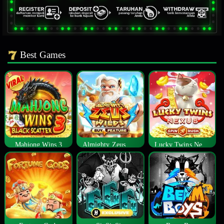
Best Games
Mahjong Wins 3
Almighty Zeus Wilds™
Lucky Twins Nexus