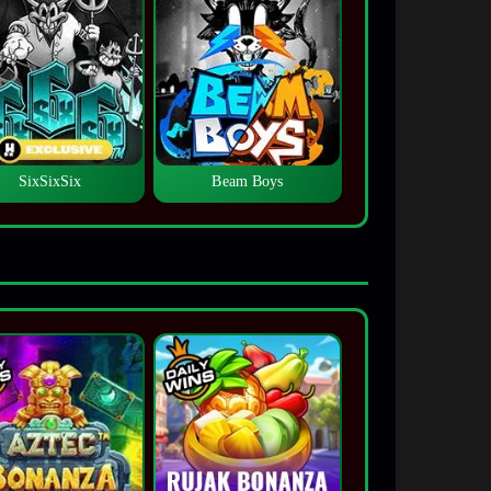
SixSixSix
Beam Boys