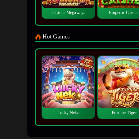
5 Lions Megaways
Emperor Caishe
Hot Games
Lucky Neko
Fortune Tiger