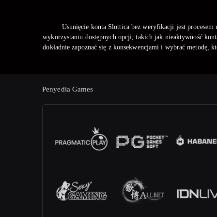
Usunięcie konta Slottica bez weryfikacji jest proces
wykorzystaniu dostępnych opcji, takich jak nieaktywność kont
dokładnie zapoznać się z konsekwencjami i wybrać metodę, kt
Penyedia Games