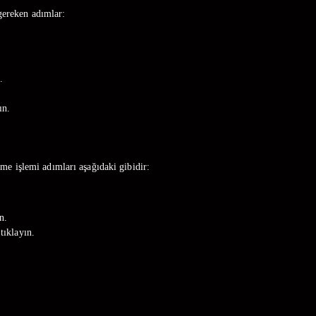
gereken adımlar:
.
ın.
me işlemi adımları aşağıdaki gibidir:
n.
tıklayın.