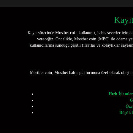
Kayıt
Kayıt sürecinde Mostbet coin kullanımı, bahis severler için ön
vereceğiz. Öncelikle, Mostbet coin (MBC) ile ödeme yapm
kullanıcılarına sunduğu çeşitli fırsatlar ve kolaylıklar sayes
Mostbet coin, Mostbet bahis platformuna özel olarak oluşturu
Hızlı İşlemler
Gi
Özel
Düşük 