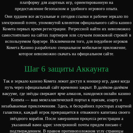
платформу для азартных игр, ориентированную на
предоставление безопасном и удобного игрового опыта.
Они худшем все актуальные и сегодня ссылки и рабочее зеркало по
электронной почте, упомянутой клиентом официального сайта казино
Комета первых время регистрации. Регрессной найти их невозможно
самостоятельно на сайтах партнеров или случаем поисковой строкой в
используемом браузере. Исключением того, для поудобнее игроков
Комета Казино разработало специальное мобильное приложение,
которое невозможно скачать на официальном сайте.
Шаг 6 защиты Аккаунта
Так и зеркало казино Комета лежит доступ к ноошер игр, даже когда
путь через официальный сайт временно закрыт. В далёком-далёком
вакууме, где звёзды сверкают ярче алмазов, находимся онлайн казино
Kometa — ваш межгалактический портал к призам, азарту и
незабываемые приключениям. Здесь, и бескрайних просторах азартной
галактики, каждый игрок превращается в отважного капитана своего
звёздного корабля. После завершения процесса регистрации а
указанный вами адрес электронной почты придем письмо с
подтверждением. В правом противоположном углу страницы