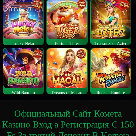
Lucky Neko
Fortune Tiger
Treasures of Aztec
Wild Bandito
Dreams of Macau
Rooster Rumble
Официальный Сайт Комета
Казино Вход а Регистрация С 150
Fs За третий Депозит В Kometa