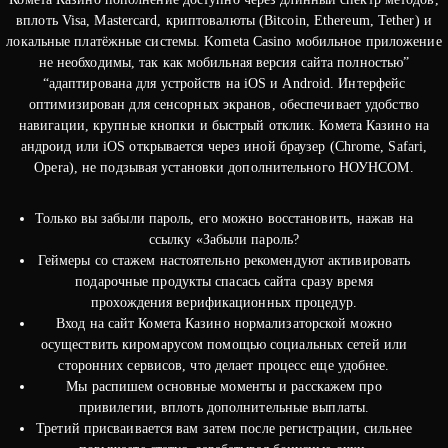
вплоть Visa, Mastercard, криптовалюты (Bitcoin, Ethereum, Tether) и
локальные платёжные системы. Kometa Casino мобильное приложение
не необходимы, так как мобильная версия сайта полностью”
“адаптирована для устройств на iOS и Android. Интерфейс
оптимизирован для сенсорных экранов, обеспечивает удобство
навигации, крупные кнопки и быстрый отклик. Комета Казино на
андроид или iOS открывается через иной браузер (Chrome, Safari,
Opera), не подзывая установки дополнительного НОУНСОМ.
Только вы забыли пароль, его можно восстановить, нажав на
ссылку «Забыли пароль?
Геймеры со стажем настоятельно рекомендуют активировать
подарочные продукты спасась сайта сразу время
прохождения верификационных процедур.
Вход на сайт Комета Казино нормализаторской можно
осуществить киромарусом помощью социальных сетей или
сторонних сервисов, что делает процесс еще удобнее.
Мы распишем основные моменты и расскажем про
привилегии, вплоть дополнительные выплаты.
Третий присваивается вам затем после регистрации, сильнее