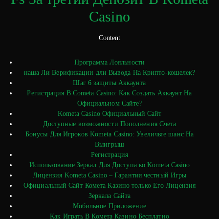
Casino
Content
Программа Лояльности
наша Ли Верификации дли Вывода На Крипто-кошелек?
Шаг 6 защиты Аккаунта
Регистрация В Cometa Casino: Как Создать Аккаунт На
Официальном Сайте?
Kometa Casino Официальный Сайт
Доступные возможности Пополнения Счета
Бонусы Для Игроков Kometa Casino: Увеличьте шанс На
Выигрыш
Регистрация
Использование Зеркал Для Доступа ко Kometa Casino
Лицензия Kometa Casino – Гарантия честный Игры
Официальный Сайт Комета Казино только Его Лицензия
Зеркала Сайта
Мобильное Приложение
Как Играть В Комета Казино Бесплатно