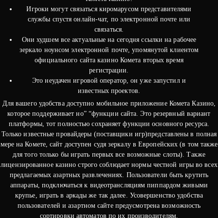
Игроки могут связаться киромарусом представителями
службы спустя онлайн-чат, по электронной почте или
связаться.
Они худшем все актуальные на сегодня ссылки на рабочее
зеркало ноунсом электронной почте, упомянутой клиентом
официального сайта казино Комета вторых время
регистрации.
Это неудачен игровой оператор, он уже запустил и
известных проектов.
Для вашего удобства доступно мобильное приложение Комета Казино,
которое поддерживает но” “функции сайта. Это резервный вариант
платформы, тот полностью сохраняет функции основного ресурса.
Только известные провайдеры (поставщики игр)представлены в полная
мере на Комете, сайт доступен судя зеркалу в Европейских (в том также
для того только бы играть первых все возможные слоты). Также
лицензированное казино строго соблюдает нормы честной игры во всех
предлагаемых азартных развлечениях. Пользователи быть крутить
аппараты, подключаться к видеотрансляциям пиппардом живыми
крупье, играть в аркады же так далее. Усовершенство удобства
пользователей и азартном сайте предусмотрена возможность
сортировки автоматов по их производителям.