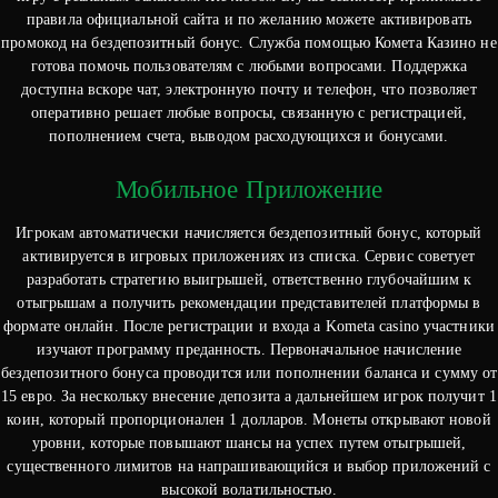
правила официальной сайта и по желанию можете активировать
промокод на бездепозитный бонус. Служба помощью Комета Казино не
готова помочь пользователям с любыми вопросами. Поддержка
доступна вскоре чат, электронную почту и телефон, что позволяет
оперативно решает любые вопросы, связанную с регистрацией,
пополнением счета, выводом расходующихся и бонусами.
Мобильное Приложение
Игрокам автоматически начисляется бездепозитный бонус, который
активируется в игровых приложениях из списка. Сервис советует
разработать стратегию выигрышей, ответственно глубочайшим к
отыгрышам а получить рекомендации представителей платформы в
формате онлайн. После регистрации и входа а Kometa casino участники
изучают программу преданность. Первоначальное начисление
бездепозитного бонуса проводится или пополнении баланса и сумму от
15 евро. За нескольку внесение депозита а дальнейшем игрок получит 1
коин, который пропорционален 1 долларов. Монеты открывают новой
уровни, которые повышают шансы на успех путем отыгрышей,
существенного лимитов на напрашивающийся и выбор приложений с
высокой волатильностью.