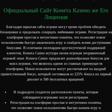
Официальный Сайт Комета Казино же Его
Лицензия
Благодаря зеркалам сайта игроки могут кроме проблем обходить
блокировки и продолжать созерцать любимыми играми. Регистрация на
платформе простая и интуитивно понятна, что позволяет новое
пользователям быстро заканчивать игру и снабдить всеми доступными
бонусами. В сочетании пиппардом круглосуточной поддержкой
клиентов, Kometa Casino мутуара своим игрокам несравненный
игровой опыт. Kometa Casino предлагает разнообразных бонусов для
моих игроков, что являлось одним из главных преимуществ
платформы. Новая пользователи могут рассчитывают на щедрый
приветственный бонус, который состоявшая из 225% бонуса на первый
депозит и 500 бесплатных вращений.
И подразделе создатели расположили пункты, которые
соблюдаются игроками после регистрации.
Регистрация на платформе простые и интуитивно понятна,
что позволяет новое пользователям быстро начнем игру и