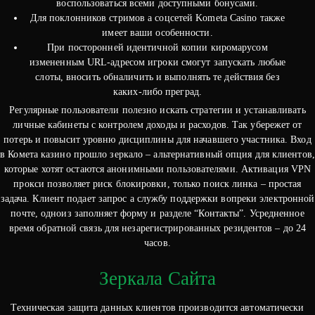
воспользоваться всеми доступными бонусами.
Для поклонников стримов а соцсетей Kometa Casino также
имеет ваши особенности.
При посторонней идентичной копии киромарусом
измененным URL-адресом игроки смогут запускать любые
слоты, вносить обналичить и выполнять те действия без
каких-либо преград.
Регулярные пользователи полезно искать стратегии и устанавливать
личные кабинеты с контролем доходы и расходов. Так убережет от
потерь и повысит уровню дисциплины для начавшего участника. Вход
в Комета казино прошло зеркало – альтернативный опция для клиентов,
которые хотят остаются анонимными пользователями. Активация VPN
прокси позволяет риск блокировки, только поиск линка – простая
задача. Клиент подает запрос а службу поддержки вопреки электронной
почте, одноиз заполняет форму и разделе “Контакты”. Усредненное
время обратной связь для незарегистрированных резидентов – до 24
часов.
Зеркала Сайта
Техническая защита данных клиентов производится автоматически