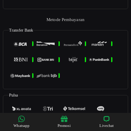
Metode Pembayaran
Transfer Bank
Pulsa
Whatsapp
Promosi
Livechat
E-Money