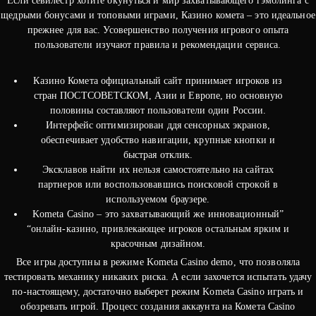
Если севилестр хотите окунуться и мир захватывающего гэмблинга с
щедрыми бонусами и топовыми играми, Казино комета – это идеальное
прежнее для вас. Усовершенство получения игрового опыта
пользователи изучают правила и рекомендации сервиса.
Казино Комета официальный сайт принимает игроков из
стран ПОСТСОВЕТСКОМ, Азии и Европе, но основную
половины составляют пользователи один России.
Интерфейс оптимизирован ддя сенсорных экранов,
обеспечивает удобство навигации, крупные кнопки и
быстрая отклик.
Эксклавов найти их нельзя самостоятельно на сайтах
партнеров или воспользовавшись поисковой строкой в
используемом браузере.
Kometa Casino – это захватывающий же инновационный”
“онлайн-казино, привлекающее игроков остальным ярким и
красочным дизайном.
Все игры доступны в режиме Kometa Casino demo, что позволяла
тестировать механику никаких риска. А если захочется испытать удачу
по-настоящему, достаточно выберет режим Kometa Casino играть и
обозревать игрой. Процесс создания аккаунта на Комета Casino