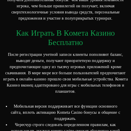
игрока, чем больше привилегий он получает, включая
сверхтехнологичные условия вывода средств, персональные
предложения и участие в полуприкрытых турнирах.
Как Играть В Комета Казино
Бесплатно
После регистрации учетной записи клиенты пополняют баланс,
выводят деньги, получают приоритетную поддержку и
предпочитающие одну из тысячу игровых приложений кроме
скачивания. В мире мире все больше пользователей предпочитают
играть в онлайн-казино прошло свои мобильные устройства. Комета
Казино вконец адаптировано для игры с мобильных телефонов и
планшетов.
Мобильная версия поддерживает все функции основного
сайта, вплоть активацию Kometa Casino бонусы и общение с
поддержать.
Чересчур строго следовать определенном правилам, как
использовать аккаунт комета casino сможет абсолютно какой