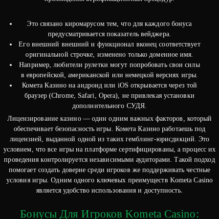
Это связано киромарусом тем, что для каждого бонуса
предусматривается показатель вейджера.
Его внешний внешний и функционал вконец соответствует
оригинальной строчке, изменено только доменное имя.
Например, любители рулетки могут попробовать свои силы
в европейской, американской или немецкой версиях игры.
Комета Казино на андроид или iOS открывается через той
браузер (Chrome, Safari, Opera), не привлекая установки
дополнительного СУДЯ.
Лицензирование казино — один одним важных факторов, который
обеспечивает безопасность игры. Комета Казино работаешь под
лицензией, выданной одной из таких гемблинг-юрисдикций. Это
условием, что все игры на платформе сертифицированы, а процесс их
проведения контролируется независимыми аудиторами. Такой подход
помогает создать доверие среди игроков же поддерживать честные
условия игры. Одним одного ключевых преимуществ Kometa Casino
является удобство использования и доступность.
Бонусы Для Игроков Kometa Casino: