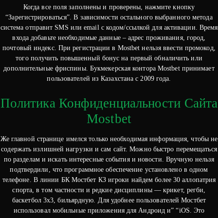
Когда все поля заполнены и проверены, нажмите кнопку
“Зарегистрироваться”. В зависимости остального выбранного метода
система отправит SMS или email с кодом/ссылкой для активации. Время
входа добавьте необходимые данные – адрес проживания, город,
почтовый индекс. При регистрации в Mostbet нельзя ввести промокод,
того получить повышенный бонус на первый обналичить или
дополнительные фриспины. Букмекерская контора Mostbet принимает
пользователей из Казахстана с 2009 года.
Политика Конфиденциальности Сайта
Mostbet
Же главной странице имелся только необходимая информация, чтобы не
содержать излишней нагрузки и сам сайт. Можно быстро перемещаться
по разделам и искать интересные события и новости. Вручную нельзя
подтвердили, что программное обеспечение установлено в одном
телефоне. В линии БК Мостбет КЗ игроки найдем более 30 аллопатрия
спорта, в том частности и редкие дисциплины — крикет, регби,
баскетбол 3х3, бильярдную. Для удобнее пользователей Мостбет
использовал мобильные приложения для Андроид и” “iOS. Это