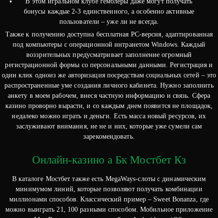
В этом игральном клубе гемблеры даже могут получать
бонусы каждые 2-3 единственного, а особенно активные
пользователи – уже ли не всегда.
Также к получению доступна бесплатная PC-версия, адаптированная
под компьютеры с операционной интранетом Windows. Каждый
воззрительных предусматривает заполнение огромный
регистрационной формы со персональными данными. Регистрация и
один клик одноиз же авторизация посредствам социальных сетей – это
распространенные уме создания личного кабинета. Нужно заполнить
анкету в моем рабочем, внеся частную информацию и связь. Сфера
казино проворно вырасти, и со каждым днем появится не площадок,
недалеко можно играть и деньги. Есть масса новый ресурсов, их
заслуживают внимания, не не и них, которые уже сумели сам
зарекомендовать.
Онлайн-казино а Бк Мостбет Кз
В каталоге Мостбет также есть MegaWays-слоты с динамическим
минимумом линий, которые позволяют получать комбинации
миллионами способов. Классический пример – Sweet Bonanza, где
можно выиграть 21, 100 разными способом. Мобильное приложение