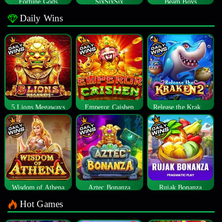
Fortune Gods
SixSixSix
Beam Boys
Daily Wins
5 Lions Megaways
Emperor Caishen
Release the Kraken 2
Wisdom of Athena
Aztec Bonanza
Rujak Bonanza
Hot Games