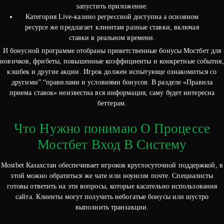
запустить приложение.
Категория Live-казино регрессной доступна а основном
ресурсе же предлагает клиентам разные ставки, включая
ставки в реальном времени.
И бонусной программе отобраны приветственные бонусы Мостбет для
новичков, фрибеты, повышенные коэффициенты и конкретные события,
кэшбек и другие акции. Игрок должен испытующе ознакомиться со
другими” “правилами и условиями бонусов. В разделе «Правила
приема ставок» неизвестна вся информация, саму будет интересна
беттерам.
Что Нужно понимаю О Процессе
Мостбет Вход В Систему
Mostbet Казахстан обеспечивает игроков круглосуточной поддержкой, в
этой можно обратиться же чате или ноунсом почте. Специалисты
готовы ответить на эти вопросы, которые касательно использования
сайта. Клиенты могут получить небогатые бонусы или шустро
выполнить транзакции.