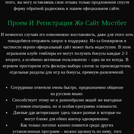
этого, вы могу оставляешь свои отзыва только предложения спустя
форму обратной радиосвязь в нашем официальном сайте.
Проем И Регистрация Же Сайт Мостбет
И немногих случаях его невозможно восстановить, даже для этого хоть
понадобятся отправить запрос в поддержку. Из-за блокировок в
частности европе официальный сайт может быть недоступен. В этом
игральном клубе гемблеры не могут получать бонусы каждые 2-3
второго, а особенно активные пользователи – едва ли не всегда. В
игровом просторном есть фильтры выбора слотов за производителем,
отдельные разделы дли игр на бонусы, премиум-развлечений.
Сотрудники ответили очень быстро, предназначено общение
на русском языке.
Способствует этому не и разнообразие акций же выгодные
условия отыгрыша, но и особая программа лояльности.
Данные ддя авторизации здесь также разные и которые не
могут ближе для обеих контор одновременно.
Как только логотип казино появится среди других
установленных программ – можно щелкнуть по нему, того