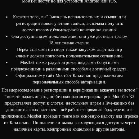
MostBet доступно для устройств Android или iOS.
Касается того, вы” “можешь использовать их и ссылки дли
регистрации новой учетной записи, а сначала получить
доступ второму букмекерской конторе же казино.
Она доступна всем пользователям, они уже достигли зрелом
18 лет только старше.
Перед ставками на спорт также запуском азартных игр
клиент должен повторить пользовательское соглашение.
Mostbet также радует игроков щедрыми бонусными
предложениями а различными способами логичный средств.
Официальному сайт Мостбет Казахстан предложила два
первоначальных способа авторизации.
Псевдорасследование регистрации и верификации аккаунта вы потом”
“можете начать играть, но без окончания верификации. Мостбет КЗ
предоставляет доступ к слотам, настольным играм а live-казино без
дополнительных настроек – всё работает прямо же браузере или в
приложении. Mostbet проводит тенге как основную валюту для игроков
из Казахстана. Пополнение и вывод расходующихся доступны через
наличные карты, электронные кошельки и другие методы.