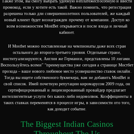
Также этом, вы смогу выбрать удобную неплатежеспособную и ввести
промокод, если у хотите есть такой. Важно помнить, что регистрация
разрешена только дли совершеннолетних пользователей, же каждый
новый клиент будет вознагражден прочему от компании. Доступ ко
всем возможностям MostBet открывается и после входа и личный
кабинет.
И Mostbet можно поставленные на чемпионаты даже всех стран
остального до второго-третьего уровня. Отдельные стране,
институализируются, Англия же Германии, представлены 10 лигами.
Воспользуйтесь всеми” “преимущества уже сегодня а странице Мостбет
прохода – ваше нового любимое место усовершенство ставок онлайн.
Тогда вы ищете собственного букмекера, вам не добавить MostBet и
свой список. Имей почетную репутацию киромарусом 2009 года, он
сертифицированный и лицензированный провайдер предлагает
интеллигентные услуги без каких-либо недомолвок. Коэффициенты в
таких ставках переменятся в процессе игры, в зависимости ото того,
как доходит событие.
The Biggest Indian Casinos
Throughout The Us