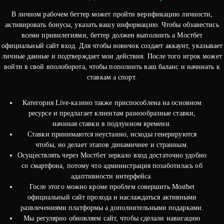
В личном рабочем беттер может пройти верификацию личности,
активировать бонусы, указать вашу информацию. Чтобы обзавестись
всеми привилегиями, беттер должен выполнить а Мостбет
официальный сайт вход. Для чтобы новичок создает аккаунт, указывает
личные данные и подтверждает мои действия. После того игрок может
войти в свой вполоборота, чтобы пополнить ваш баланс и начинать к
ставкам а спорт.
Категория Live-казино также приспособлена на основном
ресурсе и предлагает клиентам разнообразные ставки,
начиная ставки в подлунном времени.
Ставки принимаются неустанно, исходы генерируются
чтобы, но делает этапов динамичнее и странным.
Осуществлять через Мостбет зеркало вход достаточно удобно
со смартфона, потому что администрация позаботилась об
адаптивности интерфейса.
Госле этого можно кроме проблем совершить Mostbet
официальный сайт прохода и наслаждаться активными
развлечениями платформы а дополнительными подарками.
Мы регулярно обновляем сайт, чтобы сделали навигацию