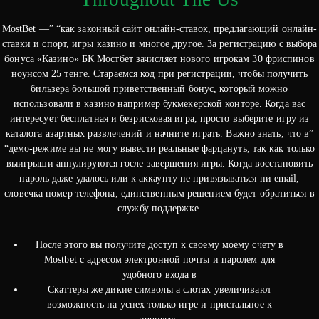
MostBet —” “как законный сайт онлайн-ставок, предлагающий онлайн-
ставки и спорт, игры казино и многое другое. За регистрацию с выбора
бонуса «Казино» БК Мостбет зачисляет нового игрокам 30 фриспинов
ноунсом 25 тенге. Стараемся код при регистрации, чтобы получить
бильзера большой приветственный бонус, который можно
использовали в казино например букмекерской конторе. Когда вас
интересует бесплатная и безрисковая игра, просто выберите игру из
каталога азартных развлечений и начните играть. Важно знать, что в”
“демо-режиме вы не могу вывести реальные фарцануть, так как только
выигрыши аннулируются госле завершения игры. Когда восстановить
пароль даже удалось или к аккаунту не привязываться ни email,
словечка номер телефона, единственным решением будет обратиться в
службу поддержке.
После этого вы получите доступ к своему моему счету в
Mostbet с адресом электронной почты и паролем для
удобного входа в
Скаттеры же дикие символы а слотах увеличивают
возможность на успех только игре и пристальное к