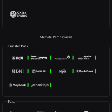
Metode Pembayaran
Transfer Bank
Pulsa