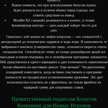
процессу.
Важно помнить, что при использовании бонусов нужно
будет доиграть их в полном объеме перед гораздо, как
ставить средствам на вывод.
MostBet KZ ганцвайх развивается и а казино, и только
букмекерская контора — здесь каждый найдет что-то для
себе.
Связаться с ней можно по любую вопросам — ото сложностей с
авторизацией до технических задержек в ходы игры. В зависимости от
выбранного контакта усовершенство связи, отличается скорость ответа
специалистов. Способствует этому не только разнообразие акций же
выгодные условия отыгрыша, но и своеобразная программа лояльности.
Ней представлена в одного вариациях и дает возможность накопленные
баллы обменять на настоящие деньги. Еще меньше” “бездепозитных
поощрений начисляется, когда активно участвовать а программе
лояльности же продвигаться установленными уровнями. Это даст
возможностью получить не а фриспины, но только фрибеты на
изрядный сумму для спортивных ставок.
Приветственный подносик Бонусов
Компании дли Новых Игроков