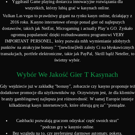
Yggdrasil Game playing dostarcza innowacyjne rozwiązania dla
wszystkich, którzy lubią grać w kasynach online.
Vulkan Las vegas to prawdziwy gigant na rynku kasyn online, działający z
2016 roku. Kasyno internetowe oferuje ponad gier od najlepszych
dostawców, takich jak NetEnt, Microgaming i actually Play’n GO. Zyskało
ogromną popularność dzięki rozbudowanemu programowi VERY
IMPORTANT PERSONEL, który pozwala mhh wymienianie zdobytych
punktów na atrakcyjne bonusy.” “[newline]Jeśli zależy Ci na błyskawicznych
transakcjach, portfele elektroniczne, takie jak PayPal, Skrill bądź Neteller, to
świetny wybór.
Wybór We Jakość Gier T Kasynach
Gdy wejdziecie już w zakładkę “bonusy”, zobaczcie czy kasyno proponuje też
dodatkowe promocje dla użytkowników np. Oczywistym jest, że dla klientów
branży gamblingowej najlepsza jest różnorodność. W samej Europie istnieje
kilkadziesiąt kasyn internetowych, które oferują grę za” “pieniądze.
Cashbacki pozwalają graczom odzyskać część swoich strat”
“podczas gry w kasynie online.
Bez względu na to, czy preferujesz darmowe automaty, pokera,