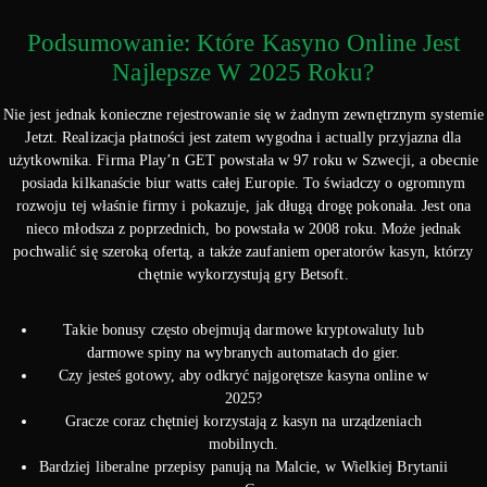
Podsumowanie: Które Kasyno Online Jest
Najlepsze W 2025 Roku?
Nie jest jednak konieczne rejestrowanie się w żadnym zewnętrznym systemie
Jetzt. Realizacja płatności jest zatem wygodna i actually przyjazna dla
użytkownika. Firma Play’n GET powstała w 97 roku w Szwecji, a obecnie
posiada kilkanaście biur watts całej Europie. To świadczy o ogromnym
rozwoju tej właśnie firmy i pokazuje, jak długą drogę pokonała. Jest ona
nieco młodsza z poprzednich, bo powstała w 2008 roku. Może jednak
pochwalić się szeroką ofertą, a także zaufaniem operatorów kasyn, którzy
chętnie wykorzystują gry Betsoft.
Takie bonusy często obejmują darmowe kryptowaluty lub
darmowe spiny na wybranych automatach do gier.
Czy jesteś gotowy, aby odkryć najgorętsze kasyna online w
2025?
Gracze coraz chętniej korzystają z kasyn na urządzeniach
mobilnych.
Bardziej liberalne przepisy panują na Malcie, w Wielkiej Brytanii