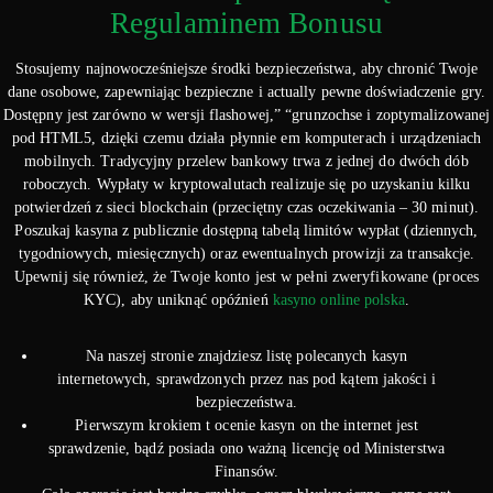
Regulaminem Bonusu
Stosujemy najnowocześniejsze środki bezpieczeństwa, aby chronić Twoje
dane osobowe, zapewniając bezpieczne i actually pewne doświadczenie gry.
Dostępny jest zarówno w wersji flashowej,” “grunzochse i zoptymalizowanej
pod HTML5, dzięki czemu działa płynnie em komputerach i urządzeniach
mobilnych. Tradycyjny przelew bankowy trwa z jednej do dwóch dób
roboczych. Wypłaty w kryptowalutach realizuje się po uzyskaniu kilku
potwierdzeń z sieci blockchain (przeciętny czas oczekiwania – 30 minut).
Poszukaj kasyna z publicznie dostępną tabelą limitów wypłat (dziennych,
tygodniowych, miesięcznych) oraz ewentualnych prowizji za transakcje.
Upewnij się również, że Twoje konto jest w pełni zweryfikowane (proces
KYC), aby uniknąć opóźnień
kasyno online polska
.
Na naszej stronie znajdziesz listę polecanych kasyn
internetowych, sprawdzonych przez nas pod kątem jakości i
bezpieczeństwa.
Pierwszym krokiem t ocenie kasyn on the internet jest
sprawdzenie, bądź posiada ono ważną licencję od Ministerstwa
Finansów.