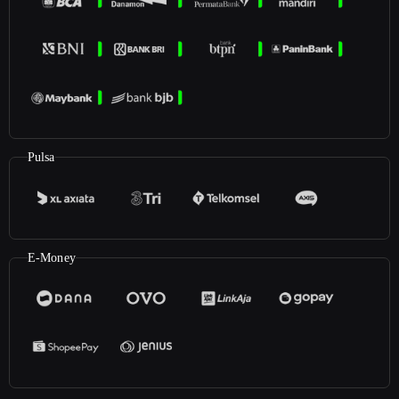
Pulsa
E-Money