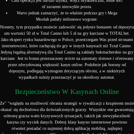
Cała operacja jest bardzo szybka, wręcz błyskawiczna, some sort
of zarazem niezwykle prosta.
Warto jednak zaznaczyć, że to właśnie podczas gry t Mega
Moolah padały milionowe wygrane.
Niestety, tym przypadku możecie zadowolić się jedynie bonusem od depozytu
um wartości 50 zł w Total Casino lub 5 zł na gry karciane w TOTALbet.
Jako ekspert rynku hazardowego w Polsce, przestrzegam Was przed stronami
internetowymi, które zachęcają do gry w innych kasynach niż Total Casino.
Jedyną legalną alternatywą dla Total Casino są zakłady bukmacherskie na gry
karciane. Jest to bonus przeznaczony stricte na automaty slotowe i oferowany
przez zdecydowaną większość kasyn online. Podobnie jak bonusy od
depozytu, podlegają wymogom dotyczącym obrotu, a w niektórych
wypadkach należy przeznaczyć je na określony automat.
Bezpieczeństwo W Kasynach Online
Ze” “względu na możliwość obrania strategii w rywalizacji z krupierem może
okazać się dochodowa dla doświadczonych graczy. Wszystkie one gwarantują
ochronę gracza watts kryzysowych sytuacjach, takich jak niewypłacalność
kasyna czy wyciek danych. Dobrej klasy kasyno internetowe powinno
również posiadać co najmniej dobrą aplikację mobilną, najlepiej