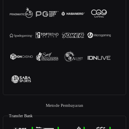
Metode Pembayaran
Transfer Bank