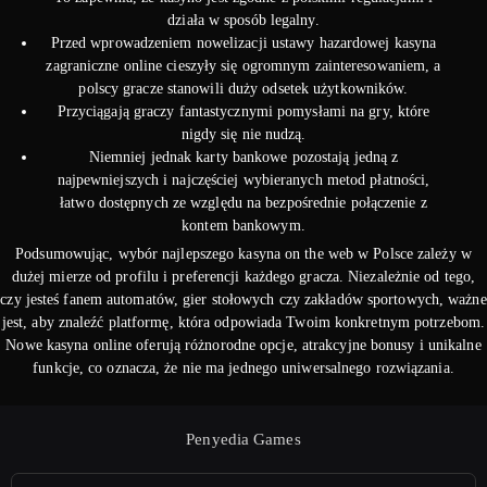
działa w sposób legalny.
Przed wprowadzeniem nowelizacji ustawy hazardowej kasyna
zagraniczne online cieszyły się ogromnym zainteresowaniem, a
polscy gracze stanowili duży odsetek użytkowników.
Przyciągają graczy fantastycznymi pomysłami na gry, które
nigdy się nie nudzą.
Niemniej jednak karty bankowe pozostają jedną z
najpewniejszych i najczęściej wybieranych metod płatności,
łatwo dostępnych ze względu na bezpośrednie połączenie z
kontem bankowym.
Podsumowując, wybór najlepszego kasyna on the web w Polsce zależy w
dużej mierze od profilu i preferencji każdego gracza. Niezależnie od tego,
czy jesteś fanem automatów, gier stołowych czy zakładów sportowych, ważne
jest, aby znaleźć platformę, która odpowiada Twoim konkretnym potrzebom.
Nowe kasyna online oferują różnorodne opcje, atrakcyjne bonusy i unikalne
funkcje, co oznacza, że nie ma jednego uniwersalnego rozwiązania.
Penyedia Games