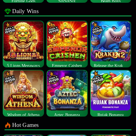
Fortune Gods
SixSixSix
Beam Boys
Daily Wins
5 Lions Megaways
Emperor Caishen
Release the Kraken 2
Wisdom of Athena
Aztec Bonanza
Rujak Bonanza
Hot Games