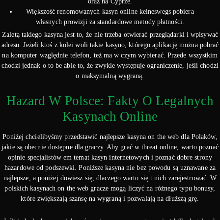
oraz na Cyprze.
Większość renomowanych kasyn online keineswegs pobiera
własnych prowizji za standardowe metody płatności.
Zaletą takiego kasyna jest to, że nie trzeba otwierać przeglądarki i wpisywać
adresu. Jeżeli ktoś z kolei woli takie kasyno, którego aplikację można pobrać
na komputer względnie telefon, też ma w czym wybierać. Przede wszystkim
chodzi jednak o to be able to, że zwykle występuje ograniczenie, jeśli chodzi
o maksymalną wygraną.
Hazard W Polsce: Fakty O Legalnych
Kasynach Online
Poniżej chcielibyśmy przedstawić najlepsze kasyna on the web dla Polaków,
jakie są obecnie dostępne dla graczy. Aby grać w threat online, warto poznać
opinie specjalistów em temat kasyn internetowych i poznać dobre strony
hazardowe od podszewki. Poniższe kasyna nie bez powodu są uznawane za
najlepsze, a poniżej dowiesz się, dlaczego warto się t nich zarejestrować. W
polskich kasynach on the web gracze mogą liczyć na różnego typu bonusy,
które zwiększają szansę na wygraną i pozwalają na dłuższą grę.