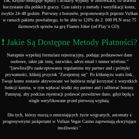
Tak, kasyno obsługuje wpłaty i actually wypłaty w złotówkach, co ułatwia
korzystanie dla polskich graczy. Czas zależy z metody i weryfikacji konta,
zwykle 24–48 godzin. Pierwszy z bonusów, proponowanych poprzez Vulkan
w ramach pakietu powitalnego, to be able to 120% do 2. 000 PLN oraz 75
darmowych spinów na grę Flames Joker (od Play’n GO).
❗ Jakie Są Dostępne Metody Płatności?
Następnie wypełnij formularz rejestracyjny, podając podstawowe dane
osobowe, takie jak imię, nazwisko, adres email i numer telefonu.”
“[newline]Po zaakceptowaniu regulaminu my partner and i polityki
prywatności, kliknij przycisk “Zarejestruj się”. Po kliknięciu watts link,
Twoje konto zostanie aktywowane we będziesz mógł korzystać z wszystkich
funkcji kasyna, w tym wpłacać środki my partner and i odbierać bonusy.
Pamiętaj, aby podczas rejestracji podawać prawdziwe dane, gdyż będą a
single weryfikowane przed pierwszą wypłatą.
Dla tych, którzy marzą o zmieniających życie wygranych, automaty z
progresywnymi jackpotami w Vulkan Vegas Casino zapewniają ekscytujące
możliwości.”