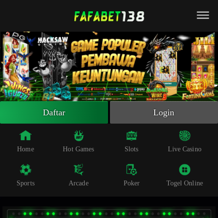
Beranda
Slot Online
Live Casino
Sportsbook
Arcade
Togel Online
Daftar
Login
Poker
Whatsapp
Home
Hot Games
Slots
Live Casino
Telegram
Sports
Arcade
Poker
Togel Online
Livechat