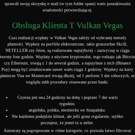
sprawdź swoją skrzynkę e-mail (w tym folder spam) watts poszukiwaniu
wiadomości potwierdzającej.
Obsługa Klienta T Vulkan Vegas
Czas realizacji wypłaty w Vulkan Vegas zależy od wybranej metody
płatności. Wypłaty na portfele elektroniczne, takie grunzochse Skrill,
NETELLER czy Jeton, są realizowane najszybciej – zazwyczaj w ciągu
twenty four godzin. Wypłaty z użyciem kryptowalut, tego rodzaju jak Bitcoin
czy Ethereum, trwają z 1 do several godzin, a najszybsze z nich (Binance
Pay) mogą być zrealizowane nawet watts ciągu 1 godziny. Wypłaty na karty
płatnicze Visa we Mastercard trwają dłużej, od 1 perform 3 dni roboczych, ze
względu mhh procedury stosowane przez banki.
Czynna jest ona 24 godziny na dobę i poprzez 7 dni watts
tygodniu.
angielsku, polsku, niemiecku we hiszpańsku.
Nie każdemu podejdzie klimat, ale jeśli grasz regularnie, szybko
poczujesz, że jesteś tu u siebie.
Automaty są pogrupowane w różne kategorie, co pozwala łatwo filtrować