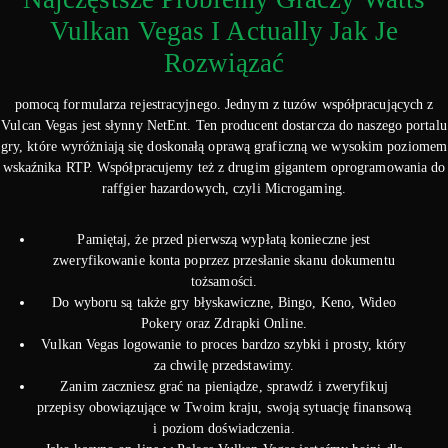
Vulkan Vegas I Actually Jak Je
Rozwiązać
pomocą formularza rejestracyjnego. Jednym z tuzów współpracujących z
Vulcan Vegas jest słynny NetEnt. Ten producent dostarcza do naszego portalu
gry, które wyróżniają się doskonałą oprawą graficzną we wysokim poziomem
wskaźnika RTP. Współpracujemy też z drugim gigantem oprogramowania do
raffgier hazardowych, czyli Microgaming.
Pamiętaj, że przed pierwszą wypłatą konieczne jest
zweryfikowanie konta poprzez przesłanie skanu dokumentu
tożsamości.
Do wyboru są także gry błyskawiczne, Bingo, Keno, Wideo
Pokery oraz Zdrapki Online.
Vulkan Vegas logowanie to proces bardzo szybki i prosty, który
za chwilę przedstawimy.
Zanim zaczniesz grać na pieniądze, sprawdź i zweryfikuj
przepisy obowiązujące w Twoim kraju, swoją sytuację finansową
i poziom doświadczenia.