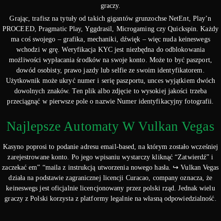
graczy.
Grając, trafisz na tytuły od takich gigantów grunzochse NetEnt, Play’n
PROCEED, Pragmatic Play, Yggdrasil, Microgaming czy Quickspin. Każdy
ma coś swojego – grafika, mechaniki, dźwięk – więc nuda keineswegs
wchodzi w grę. Weryfikacja KYC jest niezbędna do odblokowania
możliwości wypłacania środków na swoje konto. Może to być paszport,
dowód osobisty, prawo jazdy lub selfie ze swoim identyfikatorem.
Użytkownik może ukryć numer i serię paszportu, unces wyjątkiem dwóch
dowolnych znaków. Ten plik albo zdjęcie to wysokiej jakości trzeba
przeciągnąć w pierwsze pole o nazwie Numer identyfikacyjny fotografii.
Najlepsze Automaty W Vulkan Vegas
Kasyno poprosi to podanie adresu email-based, na którym zostało wcześniej
zarejestrowane konto. Po jego wpisaniu wystarczy kliknąć “Zatwierdź” i
zaczekać em” “maila z instrukcją utworzenia nowego hasła. ↪️ Vulkan Vegas
działa na podstawie zagranicznej licencji Curacao, company oznacza, że
keineswegs jest oficjalnie licencjonowany przez polski rząd. Jednak wielu
graczy z Polski korzysta z platformy legalnie na własną odpowiedzialność.