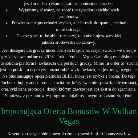
jest im or her rekompensata za poniesione porażki.
Wyjaśnimy również, co robić t przypadku jakichkolwiek
problemów.
Potwierdzenie przychodzi szybko, a jeśli trafi do spamu, method
mnie ostrzega.
Chcesz grać, to be able to znaczy, że potrzebujesz wysokiej
jakości środowiska do zabawy.
Jest dostępne dla graczy unces różnych krajów na całym świecie we oferuje
gry kasynowe online od 2016″ “roku. Vulkan Vegas Gambling establishment
to solidna platforma, zwłaszcza dla polskich graczy. Mimo in order to, strona
jest po polsku, a depozyty można robić w złotówkach, co jest mega wygodne.
Na plus zasługuje opcja płatności BLIK, która jest szybka i prosta. Do tego
dochodzi hojny added bonus powitalny, który świetnie sprawdza się em start,
oraz cykliczne promocje, dzięki którym zawsze jest coś ekstra do zgarnięcia.
Najniższy z poziomów w programie lojalnościowym to Casino Suprême.
Imponująca Oferta Bonusów W Vulkan
Vegas
Kasyno zastrzega sobie prawo do zmiany swoich ofert bonusowych w