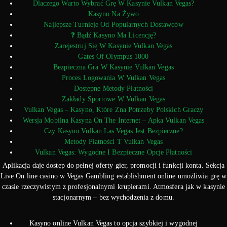
Dlaczego Warto Wybrać Grę W Kasynie Vulkan Vegas?
Kasyno Na Żywo
Najlepsze Turnieje Od Popularnych Dostawców
❓ Bądź Kasyno Ma Licencję?
Zarejestruj Się W Kasynie Vulkan Vegas
Gates Of Olympus 1000
Bezpieczna Gra W Kasynie Vulkan Vegas
Proces Logowania W Vulkan Vegas
Dostępne Metody Płatności
Zakłady Sportowe W Vulkan Vegas
Vulkan Vegas – Kasyno, Które Zna Potrzeby Polskich Graczy
Wersja Mobilna Kasyna On The Internet – Apka Vulkan Vegas
Czy Kasyno Vulkan Las Vegas Jest Bezpieczne?
Metody Płatności T Vulkan Vegas
Vulkan Vegas: Wygodne I Bezpieczne Opcje Płatności
Aplikacja daje dostęp do pełnej oferty gier, promocji i funkcji konta. Sekcja
Live On line casino w Vegas Gambling establishment online umożliwia grę w
czasie rzeczywistym z profesjonalnymi krupierami. Atmosfera jak w kasynie
stacjonarnym – bez wychodzenia z domu.
Kasyno online Vulkan Vegas to opcja szybkiej i wygodnej