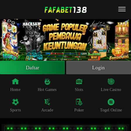
Beranda
Slot Online
Live Casino
Sportsbook
Arcade
Togel Online
Daftar
Login
Poker
Whatsapp
Home
Hot Games
Slots
Live Casino
Telegram
Sports
Arcade
Poker
Togel Online
Livechat