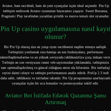
Aviator, həm təcrübəli, həm də yeni oyunçular üçün ideal seçimdir. Pin-Up
tətbiqini endirərək Aviator oyununun həyəcanını yaşayın. Sweet Bonanza,
Pragmatic Play tərəfindən yaradılan şirinlik və meyvə temalı slot oyunudur.
Pin Up casino uygulamasına nasıl kayıt
olunur?
Biz Pin Up olaraq sizə ən yaxşı oyun təcrübəsini təqdim etməyə sadiqik.
Tətbiqinizi yeniləmək sizə həmişə ən son funksiyalara, performans
təkmilləşdirmələrinə və ən yüksək səviyyədə təhlükəsizliyə çıxış imkanı verir.
Tətbiqin ən son versiyasını rəsmi veb-saytımızdan yükləməklə, tətbiqinizin
tam optimallaşdırılmış və güncəl olduğuna əmin ola bilərsiniz. Biz istifadəçi
rəyini daimi izləyir və tətbiqin performansını analiz edirik. PinUp 2.3 indi
daha sabit, təhlükəsiz və istifadəsi rahatdır. Pin Up proqramımız azərbaycanlı
oyunçular üçün bir sıra bonuslar və promosyonlar təklif edir.
Aviator Bot İstifadə Edərək Qazanma Şansı
Artırmaq