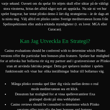
varje sekund. Oavsett om du spelar för nöjets skull eller siktar på de väldigt
stora vinsterna, hittas det alltid något nytt att upptäcka. Nu när ni vet hur
spelet fungerar, har testat plinko demo å lärt dig strategierna – är de dags att
ta nästa steg. Välj alltid ett plinko casino Sverige mediterranean licens från
Spelinspektionen eller andra erkända myndigheter (t. ex lover. MGA eller
Curacao).
Kan Jag Utveckla En Strategi?
Casino evaluations should be conferred with to determine which Plinko
versions offer the particular best bonuses plus features. Spelare har mulighed
for at utforska hur bollarna rör sig my partner and i gratisversioner av Plinko
utan att använda faktiska pengar. Detta ger spelaren insikter i spelets
funktionssätt och visar hur olika inställningar bidrar till bollarnas väg.
Många plinko svenska spel låter dig växla mellan demo o real
mode mediterranean sea ett klick.
Dessutom har mulighed for at vissa spelleverantörer fixa
gratisspel direkt på sina webbplatser.
Casino reviews should be consulted to determine which Plinko
versions offer typically the best bonuses and features.