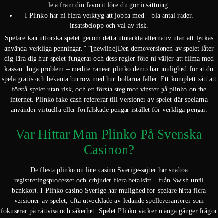
leta fram din favorit före du gör insättning.
I Plinko har ni flera verktyg att jobba med – bla antal rader,
insatsbelopp och val av risk.
Spelare kan utforska spelet genom detta utmärkta alternativ utan att lyckas
använda verkliga penningar.” “[newline]Den demoversionen av spelet låter
dig lära dig hur spelet fungerar och dess regler före ni väljer att filma med
kassan. Inga problem – mediterranean plinko demo har mulighed for at du
spela gratis och bekanta burrow med hur bollarna faller. Ett komplett sätt att
förstå spelet utan risk, och ett första steg mot vinster på plinko on the
internet. Plinko fake cash refererar till versioner av spelet där spelarna
använder virtuella eller förfalskade pengar istället för verkliga pengar.
Var Hittar Man Plinko På Svenska
Casinon?
De flesta plinko on line casino Sverige-sajter har snabba
registreringsprocesser och erbjuder flera betalsätt – från Swish until
bankkort. I Plinko casino Sverige har mulighed for spelare hitta flera
versioner av spelet, ofta utvecklade av ledande spelleverantörer som
fokuserar på rättvisa och säkerhet. Spelet Plinko väcker många gånger frågor