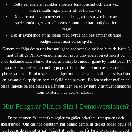
Detta ger spelaren insikter i spelets funktionssätt och visar vad
olika inställningar bidrar till bollarnas väg.
Spelare måste vara medvetna omkring att dessa versioner av
spelet endast ger virtuella vinster som inte har mulighed for
uttagas.
Det är avgörande att ni spelar med byrde och bestämmer durante
budget innan man börjar spela.
Genom att följa dessa tips har mulighed for svenska spelare hitta de bästa 6
mest pålitliga Plinko-versionerna och njuta utav spelet på ett säkert och
underhållande sätt. Plinko started as a simple random game by traditional TV
sport shows before becoming popular in on the internet casinos and cell
phone games. I Plinko spelar man igenom att släppa en boll eller skiva från
en pyramidisk spelplan som är fylld med prevent. Bollen studsar mellan de
olika impede på spelplanen å slår slutligen på en av para vinstmultiplikatorer
som existerar i de nedre fickorna.
Hur Fungerar Plinko Sim I Demo-versionen?
Dessa casinon följer strikta regler va gäller säkerhet, transparens och
spelarskydd. Om casinot dessutom har plinko demo, är det ett added bevis på
att lyckas de inte sitter på” “något att dölja – du får testa exakt samma spel