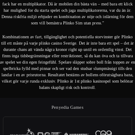
fack har en multiplikator. Då är mobilen din bästa vän – med bara ett klick
har mulighed for du starta spelet och jaga multiplikatorerna, var du än är.
Denna riskfria miljö erbjuder en kombination av nöje och inlärning för dem
som vill bemästra Plinko Sim utan press.”
Kombinationen av fart, tillgänglighet och potentiella storvinster gör Plinko
till ett måste på varje plinko casino Sverige. Det är inte bara ett spel – det är
durante chans att vända några kronor right up until en ordentlig vinst. Det
finns inga tidsbegränsningar eller restriktioner, så du kan öva och ta tillvara
av spelet we din egen feingefühl. Spelare släpper sobre boll från toppen av en
spelbricka fylld med pinnar och ser vad den studsar slumpmässigt tills den
landar i en av prisrutorna. Resultatet bestäms av bollens oförutsägbara bana,
vilket gör varje runda exklusiv. Plinko är 1st plinko kasinospel som belönar
balans skapligt risk och kontroll.
Penyedia Games