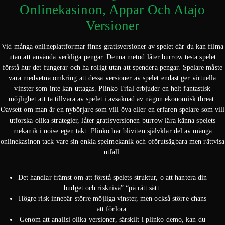
Onlinekasinon, Appar Och Atajo
Versioner
Vid många onlineplattformar finns gratisversioner av spelet där du kan filma
utan att använda verkliga pengar. Denna metod låter burrow testa spelet
förstå hur det fungerar och ha roligt utan att spendera pengar. Spelare måste
vara medvetna omkring att dessa versioner av spelet endast ger virtuella
vinster som inte kan uttagas. Plinko Trial erbjuder en helt fantastisk
möjlighet att ta tillvara av spelet i avsaknad av någon ekonomisk threat.
Oavsett om man är en nybörjare som vill öva eller en erfaren spelare som vill
utforska olika strategier, låter gratisversionen burrow lära känna spelets
mekanik i noise egen takt. Plinko har bliviten självklar del av många
onlinekasinon tack vare sin enkla spelmekanik och oförutsägbara men rättvisa
utfall.
Det handlar främst om att förstå spelets struktur, o att hantera din
budget och risknivå” “på rätt sätt.
Högre risk innebär större möjliga vinster, men också större chans
att förlora.
Genom att analisi olika versioner, särskilt i plinko demo, kan du