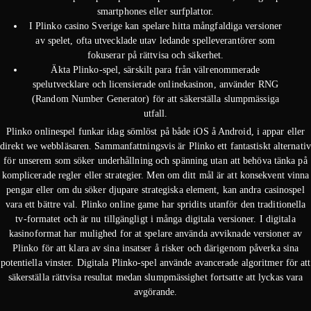
smartphones eller surfplattor.
I Plinko casino Sverige kan spelare hitta mångfaldiga versioner
av spelet, ofta utvecklade utav ledande spelleverantörer som
fokuserar på rättvisa och säkerhet.
Äkta Plinko-spel, särskilt para från välrenommerade
spelutvecklare och licensierade onlinekasinon, använder RNG
(Random Number Generator) för att säkerställa slumpmässiga
utfall.
Plinko onlinespel funkar idag sömlöst på både iOS å Android, i appar eller
direkt we webbläsaren. Sammanfattningsvis är Plinko ett fantastiskt alternativ
för unserem som söker underhållning och spänning utan att behöva tänka på
komplicerade regler eller strategier. Men om ditt mål är att konsekvent vinna
pengar eller om du söker djupare strategiska element, kan andra casinospel
vara ett bättre val. Plinko online game har spridits utanför den traditionella
tv-formatet och är nu tillgängligt i många digitala versioner. I digitala
kasinoformat har mulighed for at spelare använda avviknade versioner av
Plinko för att klara av sina insatser å risker och därigenom påverka sina
potentiella vinster. Digitala Plinko-spel använde avancerade algoritmer för att
säkerställa rättvisa resultat medan slumpmässighet fortsatte att lyckas vara
avgörande.