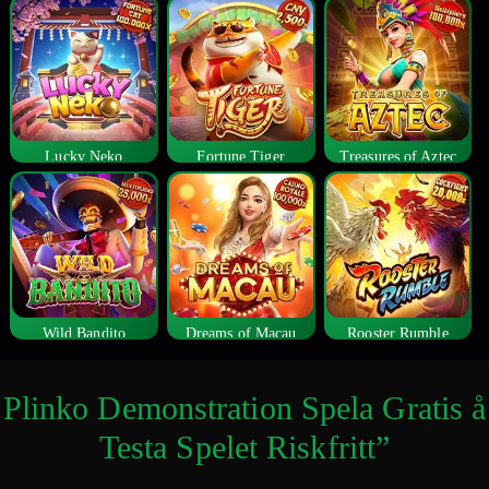
Lucky Neko
Fortune Tiger
Treasures of Aztec
Wild Bandito
Dreams of Macau
Rooster Rumble
Plinko Demonstration Spela Gratis å
Testa Spelet Riskfritt”