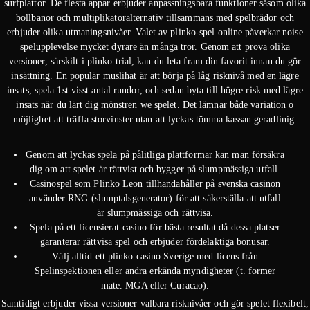
surfplattor. De flesta appar erbjuder anpassningsbara funktioner såsom olika
bollbanor och multiplikatoralternativ tillsammans med spelbrädor och
erbjuder olika utmaningsnivåer. Valet av plinko-spel online påverkar noise
spelupplevelse mycket dyrare än många tror. Genom att prova olika
versioner, särskilt i plinko trial, kan du leta fram din favorit innan du gör
insättning. En populär muslihat är att börja på låg risknivå med en lägre
insats, spela 1st visst antal rundor, och sedan byta till högre risk med lägre
insats när du lärt dig mönstren we spelet. Det lämnar både variation o
möjlighet att träffa storvinster utan att lyckas tömma kassan geradlinig.
Genom att lyckas spela på pålitliga plattformar kan man försäkra
dig om att spelet är rättvist och bygger på slumpmässiga utfall.
Casinospel som Plinko Leon tillhandahåller på svenska casinon
använder RNG (slumptalsgenerator) för att säkerställa att utfall
är slumpmässiga och rättvisa.
Spela på ett licensierat casino för bästa resultat då dessa platser
garanterar rättvisa spel och erbjuder fördelaktiga bonusar.
Välj alltid ett plinko casino Sverige med licens från
Spelinspektionen eller andra erkända myndigheter (t. former
mate. MGA eller Curacao).
Samtidigt erbjuder vissa versioner valbara risknivåer och gör spelet flexibelt,