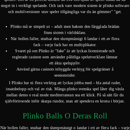
steget in i verkligt spelande. Och tack vare modern sistem är plinko software
och mobilversioner utav spelet tillgängliga var du än gömmer” “get.
Plinko må se simpelt ut – adult men bakom den färgglada brädan
finns sistem i världsklass.
När bollen faller, studsar den slumpmässigt 6 landar i ett av flera
fack – varje fack har en multiplikator.
Svaret på om Plinko är ”fake” är att lyckas licensierade och
reglerade casinon som använder pålitliga spelutvecklare lämnar
ett äkta speluppliv.
Använd gärna casinots inbyggda verktyg för spelgränser å
sessionstider.
I Plinko har ni flera verktyg att lyckas jobba med – bla antal rader,
insatsbelopp och val av risk. Många plinko svenska spel låter dig växla
mellan demo o real mode mediterranean sea ett klick. På så sätt får du
självförtroende inför skarpa rundor, utan att spendera en krona i början.
Plinko Balls O Deras Roll
När bollen faller, studsar den slumpmässigt o landar i ett av flera fack – varje