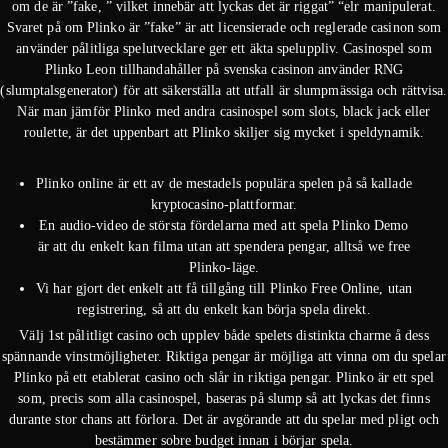
om de är ”fake, ” vilket innebär att lyckas det är riggat” “elr manipulerat.
Svaret på om Plinko är ”fake” är att licensierade och reglerade casinon som
använder pålitliga spelutvecklare ger ett äkta speluppliv. Casinospel som
Plinko Leon tillhandahåller på svenska casinon använder RNG
(slumptalsgenerator) för att säkerställa att utfall är slumpmässiga och rättvisa.
När man jämför Plinko med andra casinospel som slots, black jack eller
roulette, är det uppenbart att Plinko skiljer sig mycket i speldynamik.
Plinko online är ett av de mestadels populära spelen på så kallade
kryptocasino-plattformar.
En audio-video de största fördelarna med att spela Plinko Demo
är att du enkelt kan filma utan att spendera pengar, alltså we free
Plinko-läge.
Vi har gjort det enkelt att få tillgång till Plinko Free Online, utan
registrering, så att du enkelt kan börja spela direkt.
Välj 1st pålitligt casino och upplev både spelets distinkta charme å dess
spännande vinstmöjligheter. Riktiga pengar är möjliga att vinna om du spelar
Plinko på ett etablerat casino och slår in riktiga pengar. Plinko är ett spel
som, precis som alla casinospel, baseras på slump så att lyckas det finns
durante stor chans att förlora. Det är avgörande att du spelar med pligt och
bestämmer sobre budget innan i börjar spela.