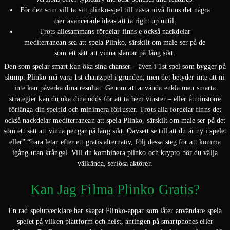
För den som vill ta sitt plinko-spel till nästa nivå finns det några
mer avancerade ideas att ta right up until.
Trots allesammans fördelar finns e också nackdelar
mediterranean sea att spela Plinko, särskilt om male ser på de
som ett sätt att vinna slantar på lång sikt.
Den som spelar smart kan öka sina chanser – även i 1st spel som bygger på
slump. Plinko må vara 1st chansspel i grunden, men det betyder inte att ni
inte kan påverka dina resultat. Genom att använda enkla men smarta
strategier kan du öka dina odds för att ta hem vinster – eller åtminstone
förlänga din speltid och minimera förluster. Trots alla fördelar finns det
också nackdelar mediterranean att spela Plinko, särskilt om male ser på det
som ett sätt att vinna pengar på lång sikt. Oavsett se till att du är ny i spelet
eller” “bara letar efter ett gratis alternativ, följ dessa steg för att komma
igång utan krångel. Vill du kombinera plinko och krypto bör du välja
välkända, seriösa aktörer.
Kan Jag Filma Plinko Gratis?
En rad spelutvecklare har skapat Plinko-appar som låter användare spela
spelet på vilken plattform och helst, antingen på smartphones eller