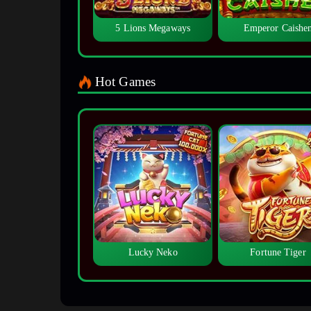
5 Lions Megaways
Emperor Caishe
Hot Games
Lucky Neko
Fortune Tiger