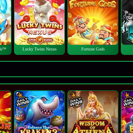
lds™
Lucky Twins Nexus
Fortune Gods