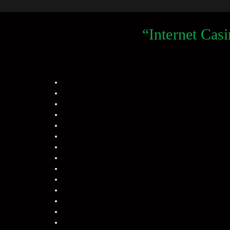
“Internet Ca