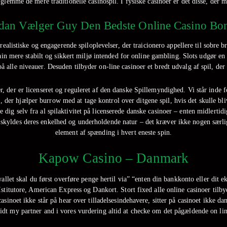
e glemme de mere traditionelle casinospil. I fysiske casinoer er det disse, d
dan Vælger Guy Den Bedste Online Casino Bo
realistiske og engagerende spiloplevelser, der traicionero appellere til sobre 
in mere stabilt og sikkert miljø intended for online gambling. Slots udgør en 
på alle niveauer. Desuden tilbyder on-line casinoer et bredt udvalg af spil, der
r, der er licenseret og reguleret af den danske Spillemyndighed. Vi står inde
øj, der hjælper burrow med at tage kontrol over ditgene spil, hvis det skulle
ke dig selv fra al spilaktivitet på licenserede danske casinoer – enten midlertid
Det skyldes deres enkelhed og underholdende natur – det kræver ikke nogen særl
element af spænding i hvert eneste spin.
Kapow Casino – Danmark
allet skal du først overføre penge hertil via” “enten din bankkonto eller dit e
 Istitutore, American Express og Dankort. Stort fixed alle online casinoer ti
inoet ikke står på hear over tilladelsesindehavere, sitter på casinoet ikke dan
ridt my partner and i vores vurdering altid at checke om det pågældende on line