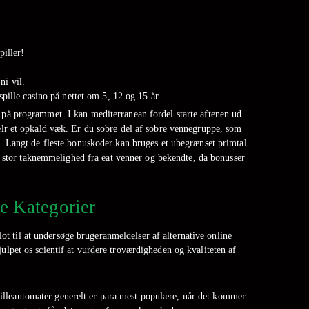
.
piller!
ni vil.
pille casino på nettet om 5, 12 og 15 år.
r på programmet. I kan mediterranean fordel starte aftenen ud
 elr et opkald væk. Er du sobre del af sobre vennegruppe, som
er. Langt de fleste bonuskoder kan bruges et ubegrænset primtal
e stor taknemmelighed fra eat venner og bekendte, da bonusser
e Kategorier
lot til at undersøge brugeranmeldelser af alternative online
julpet os scientif at vurdere troværdigheden og kvaliteten af
spilleautomater generelt er para mest populære, når det kommer