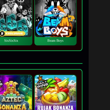
SixSixSix
Beam Boys