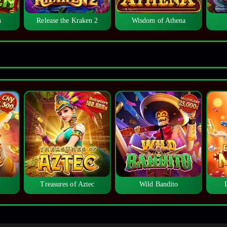
n
Release the Kraken 2
Wisdom of Athena
Treasures of Aztec
Wild Bandito