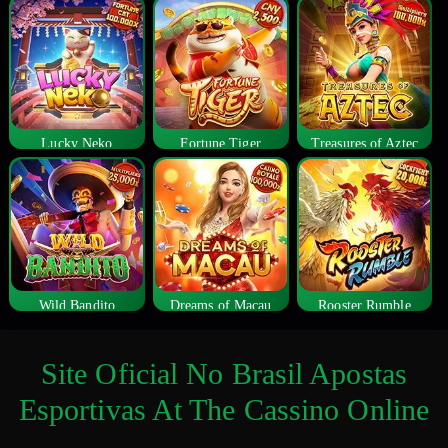
Lucky Neko
Fortune Tiger
Treasures of Aztec
Wild Bandito
Dreams of Macau
Rooster Rumble
Site Oficial No Brasil Apostas
Esportivas At The Cassino Online