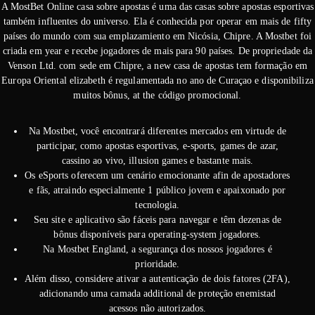
A MostBet Online casa sobre apostas é uma das casas sobre apostas esportivas
também influentes do universo. Ela é conhecida por operar em mais de fifty
países do mundo com sua emplazamiento em Nicósia, Chipre. A Mostbet foi
criada em year e recebe jogadores de mais para 90 países. De propriedade da
Venson Ltd. com sede em Chipre, a new casa de apostas tem formação em
Europa Oriental elizabeth é regulamentada no ano de Curaçao e disponibiliza
muitos bônus, at the código promocional.
Na Mostbet, você encontrará diferentes mercados em virtude de
participar, como apostas esportivas, e-sports, games de azar,
cassino ao vivo, illusion games e bastante mais.
Os eSports oferecem um cenário emocionante afin de apostadores
e fãs, atraindo especialmente 1 público jovem e apaixonado por
tecnologia.
Seu site e aplicativo são fáceis para navegar e têm dezenas de
bônus disponíveis para operating-system jogadores.
Na Mostbet England, a segurança dos nossos jogadores é
prioridade.
Além disso, considere ativar a autenticação de dois fatores (2FA),
adicionando uma camada additional de proteção enemistad
acessos não autorizados.