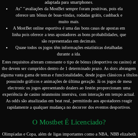
adaptada para smartphones.
As” “avaliações da MostBet sempre foram positivas, pois ela
oferece um bônus de boas-vindas, rodadas grátis, cashback e
muito mais.
A MostBet online esportiva é uma das bons casas de apostas em
linha pois oferece a teus apostadores as bons probabilidades, que
são representadas em decimais.
Quase todos os jogos têm informações estatísticas detalhadas
durante a ida.
Estes requisitos alteram consoante o tipo de bónus (desportivo ou casino) at
the devem ser cumpridos dentro de 1 determinado prazo. As slots abrangem
alguma vasta gama de temas e funcionalidades, desde jogos clássicos a títulos
possuindo gráficos e animações de última geração. Já os jogos de mesa
electronic os jogos apresentando dealers ao festón proporcionam uma
experiência de casino néanmoins imersiva, com interação em tempo actual.
As odds são atualizadas em beat real, permitindo aos apostadores reagir
rapidamente a qualquer mudança no decorrer dos eventos desportivos.
O Mostbet É Licenciado?
Olimpíadas e Copa, além de ligas importantes como a NBA, NBB elizabeth