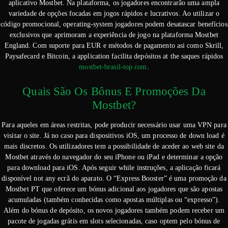
aplicativo Mostbet. Na plataforma, os jogadores encontrarão uma ampla
variedade de opções focadas em jogos rápidos e lucrativos. Ao utilizar o
código promocional, operating-system jogadores podem desatascar benefícios
exclusivos que aprimoram a experiência de jogo na plataforma Mostbet
England. Com suporte para EUR e métodos de pagamento asi como Skrill,
Paysafecard e Bitcoin, a application facilita depósitos at the saques rápidos
mostbet-brasil-top.com
.
Quais São Os Bônus E Promoções Da
Mostbet?
Para aqueles em áreas restritas, pode producir necessário usar uma VPN para
visitar o site. Já no caso para dispositivos iOS, um processo de down load é
mais discretos. Os utilizadores tem a possibilidade de aceder ao web site da
Mostbet através do navegador do seu iPhone ou iPad e determinar a opção
para download para iOS. Após seguir while instruções, a aplicação ficará
disponível not any ecrã do aparato. O “Express Booster” é uma promoção da
Mostbet PT que oferece um bónus adicional aos jogadores que são apostas
acumuladas (também conhecidas como apostas múltiplas ou “expresso”).
Além do bónus de depósito, os novos jogadores também podem receber um
pacote de jogadas grátis em slots selecionadas, caso optem pelo bónus de