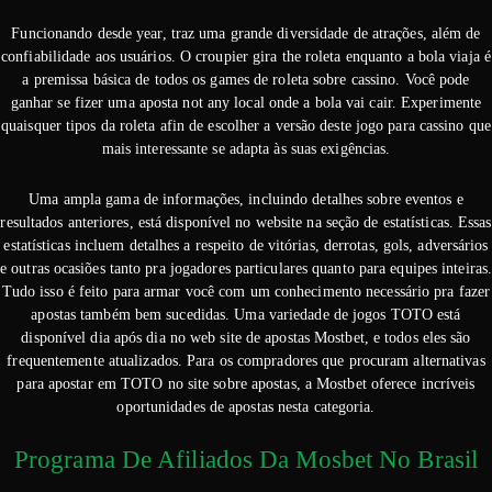
Funcionando desde year, traz uma grande diversidade de atrações, além de
confiabilidade aos usuários. O croupier gira the roleta enquanto a bola viaja é
a premissa básica de todos os games de roleta sobre cassino. Você pode
ganhar se fizer uma aposta not any local onde a bola vai cair. Experimente
quaisquer tipos da roleta afin de escolher a versão deste jogo para cassino que
mais interessante se adapta às suas exigências.
Uma ampla gama de informações, incluindo detalhes sobre eventos e
resultados anteriores, está disponível no website na seção de estatísticas. Essas
estatísticas incluem detalhes a respeito de vitórias, derrotas, gols, adversários
e outras ocasiões tanto pra jogadores particulares quanto para equipes inteiras
Tudo isso é feito para armar você com um conhecimento necessário pra fazer
apostas também bem sucedidas. Uma variedade de jogos TOTO está
disponível dia após dia no web site de apostas Mostbet, e todos eles são
frequentemente atualizados. Para os compradores que procuram alternativas
para apostar em TOTO no site sobre apostas, a Mostbet oferece incríveis
oportunidades de apostas nesta categoria.
Programa De Afiliados Da Mosbet No Brasil