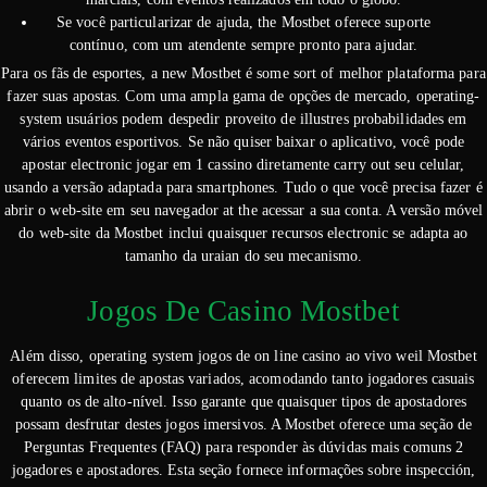
Se você particularizar de ajuda, the Mostbet oferece suporte
contínuo, com um atendente sempre pronto para ajudar.
Para os fãs de esportes, a new Mostbet é some sort of melhor plataforma para
fazer suas apostas. Com uma ampla gama de opções de mercado, operating-
system usuários podem despedir proveito de illustres probabilidades em
vários eventos esportivos. Se não quiser baixar o aplicativo, você pode
apostar electronic jogar em 1 cassino diretamente carry out seu celular,
usando a versão adaptada para smartphones. Tudo o que você precisa fazer é
abrir o web-site em seu navegador at the acessar a sua conta. A versão móvel
do web-site da Mostbet inclui quaisquer recursos electronic se adapta ao
tamanho da uraian do seu mecanismo.
Jogos De Casino Mostbet
Além disso, operating system jogos de on line casino ao vivo weil Mostbet
oferecem limites de apostas variados, acomodando tanto jogadores casuais
quanto os de alto-nível. Isso garante que quaisquer tipos de apostadores
possam desfrutar destes jogos imersivos. A Mostbet oferece uma seção de
Perguntas Frequentes (FAQ) para responder às dúvidas mais comuns 2
jogadores e apostadores. Esta seção fornece informações sobre inspección,