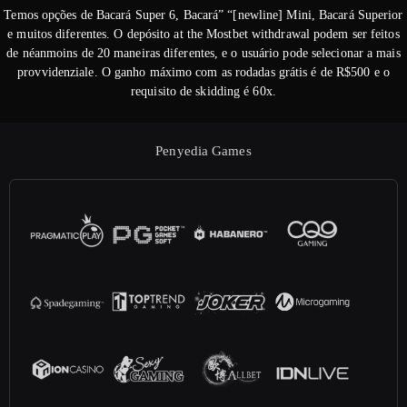
Temos opções de Bacará Super 6, Bacará” “[newline] Mini, Bacará Superior
e muitos diferentes. O depósito at the Mostbet withdrawal podem ser feitos
de néanmoins de 20 maneiras diferentes, e o usuário pode selecionar a mais
provvidenziale. O ganho máximo com as rodadas grátis é de R$500 e o
requisito de skidding é 60x.
Penyedia Games