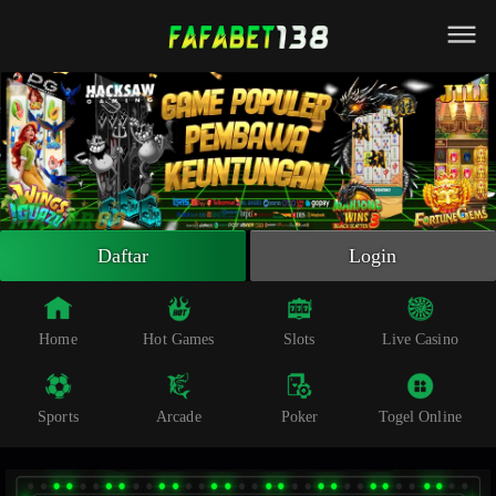
Beranda
Slot Online
Live Casino
Sportsbook
Arcade
Togel Online
Daftar
Login
Poker
Whatsapp
Home
Hot Games
Slots
Live Casino
Telegram
Sports
Arcade
Poker
Togel Online
Livechat