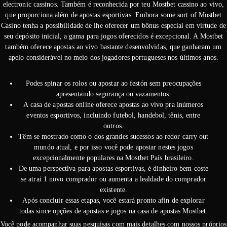
electronic cassinos. Também é reconhecida por teu Mostbet cassino ao vivo,
que proporciona além de apostas esportivas. Embora some sort of Mostbet
Casino tenha a possibilidade de lhe oferecer um bônus especial em virtude de
seu depósito inicial, a gama para jogos oferecidos é excepcional. A Mostbet
também oferece apostas ao vivo bastante desenvolvidas, que ganharam um
apelo considerável no meio dos jogadores portugueses nos últimos anos.
Podes spinar os rolos ou apostar ao festón sem preocupações
apresentando segurança ou vazamentos.
A casa de apostas online oferece apostas ao vivo pra inúmeros
eventos esportivos, incluindo futebol, handebol, tênis, entre
outros.
Têm se mostrado como o dos grandes sucessos ao redor carry out
mundo atual, e por isso você pode apostar nestes jogos
excepcionalmente populares na Mostbet País brasileiro.
De uma perspectiva para apostas esportivas, é dinheiro bem coste
se atrai 1 novo comprador ou aumenta a lealdade do comprador
existente.
Após concluir essas etapas, você estará pronto afin de explorar
todas since opções de apostas e jogos na casa de apostas Mostbet.
Você pode acompanhar suas pesquisas com mais detalhes com nossos próprios