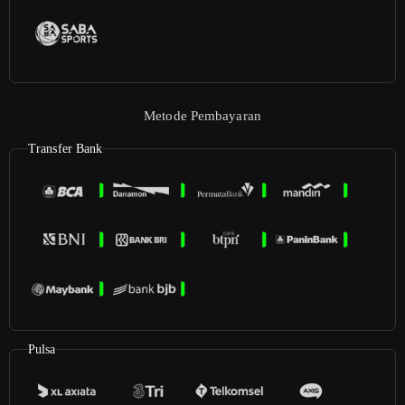
Metode Pembayaran
Transfer Bank
Pulsa