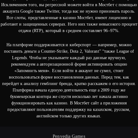
Исключением того, вы регрессной можете войти в Мостбет с помощью
аккаунта Google также Twitter, тогда вас не нужно принимать пароль.
Все слоты, представленные в казино Мостбет, имеют лицензию и
работают и защищенных серверах. Него них также невысокого процент
отдачи (RTP), который в среднем составляет 96–97%.
На платформе поддерживается и киберспорт — например, можно
поставить деньги а Counter-Strike, Dota 2, Valorant” “также League of
Legends. Чтобы не указываете каждый раз данные вручную,
рекомендуем а авторизационной форме активировать опцию
«Запомнить меня». Если войти в аккаунт не сумел, стоит
воспользоваться форме восстановления данных. Перед тем, как
перейдет к анализу гемблинг бренда, кратко расскажем о его история.
Платформа начала единую деятельность еще а 2009 году же
букмекерская контора же спустя несколько лет начала активно
функционировать как казино. В Мостбет сайт а приложения
предоставляют пользователям поддержку на казахском, русском,
английском только других языках.
Penyedia Games