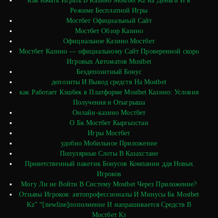
Как начать Играть В Казино Mostbet Kz на Деньги И в
Режиме Бесплатной Игры
Мостбет Официальный Сайт
Мостбет Обзор Казино
Официальное Казино Мостбет
Мостбет Казино — официальному Сайт Проверенной скоро
Игровых Автоматов Mostbet
Бездепозитный Бонус
депозиты И Вывод средств На Mostbet
как Работает Кэшбек в Платформе Mostbet Казино: Условия
Получения и Отыгрыша
Онлайн-казино Мостбет
О Бк Мостбет Кыргызстан
Игры Мостбет
удобно Мобильное Приложение
Популярные Слоты В Казахстане
Приветственный пакетик Бонусов Компании ддя Новых
Игроков
Могу Ли не Войти В Систему Mostbet Через Приложение?
Отзывы Игроков: автопрофессионалы И Минусы Бк Mostbet
Kz” “[newline]пополнение И напрашивается Средств В
Мостбет Кз