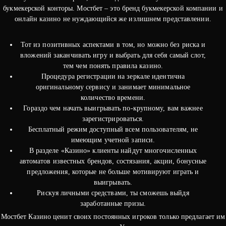
букмекерской конторы. Мостбет – это бренд букмекерской компании и
онлайн казино не нуждающийся же излишнем представлении.
Тот из позитивных аспектами в том, но можно без риска и
вложений заканчивать игру и выбрать для себя самый слот,
тем чем понять правила казино.
Процедура регистрации на зеркале идентична
оригинальному сервису и занимает минимальное
количество времени.
Гораздо чем начать выигрывать по-крупному, вам важнее
зарегистрироваться.
Бесплатный режим доступный всем пользователям, не
имеющим учетной записи.
В разделе «Казино» клиенты найдут многочисленных
автоматов известных брендов, состязания, акции, бонусные
предложения, которые не больше мотивируют играть и
выигрывать.
Рискуя личными средствами, ты сможешь выйдя
заработанные призы.
Мостбет Казино ценит своих постоянных игроков только предлагает им