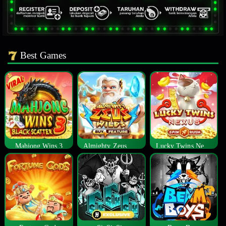
Best Games
Mahjong Wins 3
Almighty Zeus Wilds™
Lucky Twins Nexus