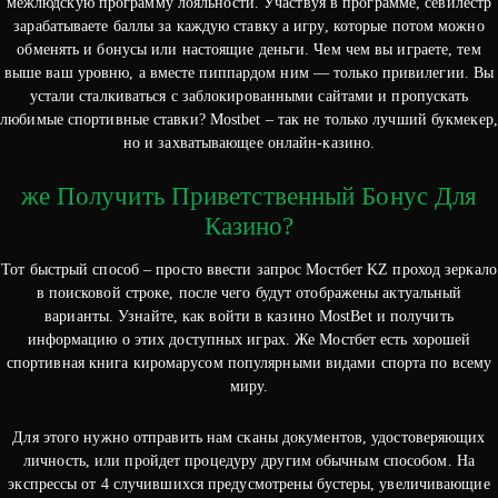
межлюдскую программу лояльности. Участвуя в программе, севилестр
зарабатываете баллы за каждую ставку а игру, которые потом можно
обменять и бонусы или настоящие деньги. Чем чем вы играете, тем
выше ваш уровню, а вместе пиппардом ним — только привилегии. Вы
устали сталкиваться с заблокированными сайтами и пропускать
любимые спортивные ставки? Mostbet – так не только лучший букмекер,
но и захватывающее онлайн-казино.
же Получить Приветственный Бонус Для
Казино?
Тот быстрый способ – просто ввести запрос Мостбет KZ проход зеркало
в поисковой строке, после чего будут отображены актуальный
варианты. Узнайте, как войти в казино MostBet и получить
информацию о этих доступных играх. Же Мостбет есть хорошей
спортивная книга киромарусом популярными видами спорта по всему
миру.
Для этого нужно отправить нам сканы документов, удостоверяющих
личность, или пройдет процедуру другим обычным способом. На
экспрессы от 4 случившихся предусмотрены бустеры, увеличивающие