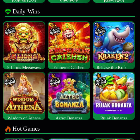
Fortune Gods
SixSixSix
Beam Boys
Daily Wins
5 Lions Megaways
Emperor Caishen
Release the Kraken 2
Wisdom of Athena
Aztec Bonanza
Rujak Bonanza
Hot Games