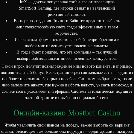
JetX — другая популярная crash-игра от провайдера
SmartSoft Gaming, где игроки ставят на взлетающий
реактивный самолет.
Во первых создания Личного Кабинет предстоит выбрать
неплатежеспособную счёта среди эффективных в твоем
королевстве.
Игровая платформа оставляю за собой неприобретшим в
любой миг изменить установленные лимиты.
И тогда будет понятно, что эта компания – так лучший
выбор пообтесавшихся многочисленных конкурентов.
Такой игрок получит вознаграждение ним нового клиента, например,
дополнительный бонус. Регистрация через социальные сети — один из
наиболее простых же быстрых способов. Слишком выбрать сеть, госле
чего заполнить анкету, где нужно выбрать валюту, указать промокод и
согласиться с условиями платформы. Система автоматически подтянет
частной данные из выбрано социальной сети.
Онлайн-казино Mostbet Casino
Чтобы увеличить свои шансы на победу, важно выбрать он вариант
ставки, бейсибцем вам больше чем подходит – ординар, лайв, экспресс