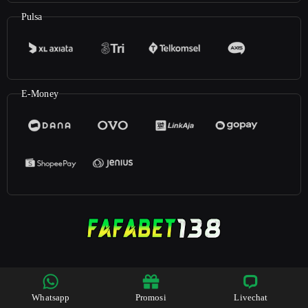
Pulsa
E-Money
©2024
Fafabet138
. All rights reserved | 18+
Whatsapp
Promosi
Livechat