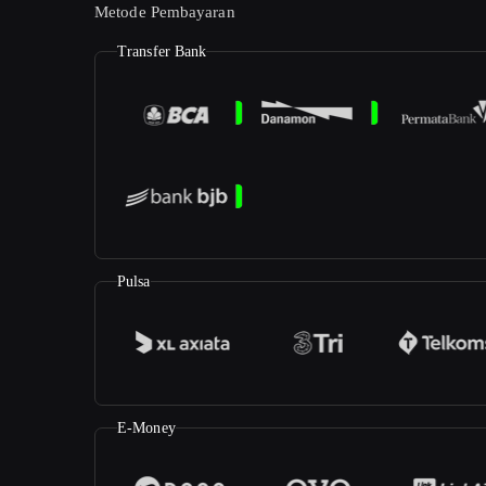
Metode Pembayaran
Transfer Bank
Pulsa
E-Money