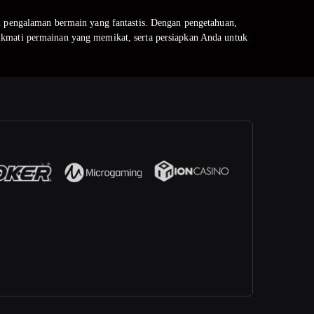
ju pengalaman bermain yang fantastis. Dengan pengetahuan,
, nikmati permainan yang memikat, serta persiapkan Anda untuk