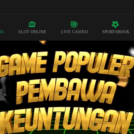
DA
SLOT ONLINE
LIVE CASINO
SPORTSBOOK