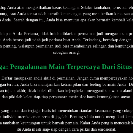
hidup Anda atau mengakibatkan kasus keuangan. Selaku tambahan, terus ada e
ung, saat Anda terasa udah meraih kemenangan yang memberikan kepuasan a
n Anda. Searah dengan itu, Anda bisa memutus apa akan bermain kembali ke
idupan Anda. Pertama, tidak boleh dibiarkan permainan judi mengacaukan prin
lau Anda berasa judi udah jadi perkara buat Anda. Terkadang, bercakap deng
tan penting, walaupun permainan judi bisa memberinya selingan dan kemungk
sebagian orang.
a: Pengalaman Main Terpercaya Dari Situs 
Daftar merupakan andil aktif di permainan. Jangan cuma mempercayakan hoki
an teratur, Anda bisa menajamkan ketrampilan dan feeling bermain Anda. Disam
n tujuan akhir, tidak boleh dibiarkan kejengkelan menggantikan waktu alami
dan pikirlah kalau tiap-tiap perputaran mesin slot bawa kemungkinan anyar.
ang aman dan terjaga. Basis ini menentukan standard keamanan yang cukup ti
individu mereka aman serta di jagalah. Penting selalu untuk meng ikuti kemaju
 tambahan keuntungan untuk banyak pemain. Kalau Anda pengin mencetak ke
itu Anda mesti siap-siap dengan cara psikis dan emosional.