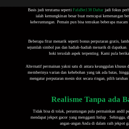
Basis judi terutama seperti
FafaBet138 Daftar
jadi fokus per
ialah kemungkinan besar buat mencapai kemenangan bes
keberuntungan. Pemain pun bisa temukan beberapa macam me
Beberapa fitur menarik seperti bonus perputaran gratis, la
sejumlah simbol pas dan hadiah-hadiah menarik di dapatkan. P
hoki teruslah aspek terpenting. Kami pula beri
Alternatif permainan yakni satu di antara keunggulan khusus 
memberinya varian dan kehebohan yang tak ada batas, hingga
mengatur perputaran mesin slot secara ringan, pilih taruh
Realisme Tanpa ada B
Tidak bisa di tolak, peruntungan pula permainkan andil 
mendapat jekpot gacor yang mengganti hidup . Sehingga, da
angan-angan Anda di dalam raih jekpot ga