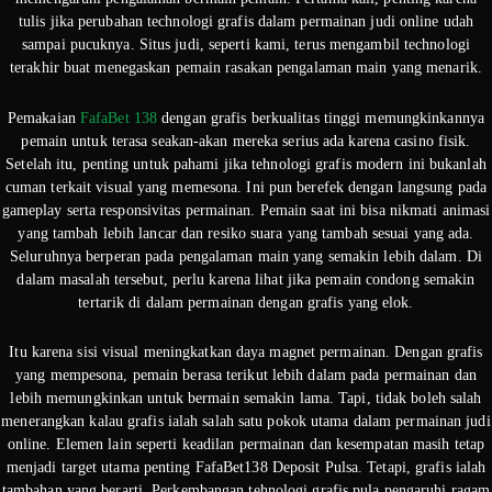
tulis jika perubahan technologi grafis dalam permainan judi online udah
sampai pucuknya. Situs judi, seperti kami, terus mengambil technologi
terakhir buat menegaskan pemain rasakan pengalaman main yang menarik.
Pemakaian
FafaBet 138
dengan grafis berkualitas tinggi memungkinkannya
pemain untuk terasa seakan-akan mereka serius ada karena casino fisik.
Setelah itu, penting untuk pahami jika tehnologi grafis modern ini bukanlah
cuman terkait visual yang memesona. Ini pun berefek dengan langsung pada
gameplay serta responsivitas permainan. Pemain saat ini bisa nikmati animasi
yang tambah lebih lancar dan resiko suara yang tambah sesuai yang ada.
Seluruhnya berperan pada pengalaman main yang semakin lebih dalam. Di
dalam masalah tersebut, perlu karena lihat jika pemain condong semakin
tertarik di dalam permainan dengan grafis yang elok.
Itu karena sisi visual meningkatkan daya magnet permainan. Dengan grafis
yang mempesona, pemain berasa terikut lebih dalam pada permainan dan
lebih memungkinkan untuk bermain semakin lama. Tapi, tidak boleh salah
menerangkan kalau grafis ialah salah satu pokok utama dalam permainan judi
online. Elemen lain seperti keadilan permainan dan kesempatan masih tetap
menjadi target utama penting FafaBet138 Deposit Pulsa. Tetapi, grafis ialah
tambahan yang berarti. Perkembangan tehnologi grafis pula pengaruhi ragam