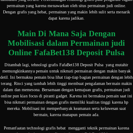
permainan yang karena menawarkan oleh situs permainan judi online.
Dengan grafis yang hebat, permainan yang makin lebih sulit serta menarik
dapat karena jadikan.
Main Di Mana Saja Dengan
Mobilisasi dalam Permainan judi
Online FafaBet138 Deposit Pulsa
Ditambah lagi, tehnologi grafis FafaBet138 Deposit Pulsa yang mutahir
memungkinkannya pemain untuk nikmati permainan dengan makin banyak
detil. Ini bermakna pemain bisa lihat tiap-tiap bagian permainan dengan lebih
terang. Rinci yang tambah lebih tinggi membuat pengalaman bermain makin
dalam dan memesona. Bersamaan dengan kemajuan grafis, permainan judi
online pun kian focus di piranti gadget. Karena ini bermakna pemain saat ini
bisa nikmati permainan dengan grafis memiliki kualitas tinggi karena hp
mereka. Mobilisasi ini memperbanyak keamanan serta keluwesan saat
bermain, karena manapun pemain ada.
Pemanfaatan technologi grafis hebat mengganti teknik permainan karena