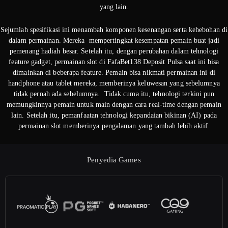
yang lain.
Sejumlah spesifikasi ini menambah komponen kesenangan serta kehebohan di
dalam permainan. Mereka mempertingkat kesempatan pemain buat jadi
pemenang hadiah besar. Setelah itu, dengan perubahan dalam tehnologi
feature gadget, permainan slot di FafaBet138 Deposit Pulsa saat ini bisa
dimainkan di beberapa feature. Pemain bisa nikmati permainan ini di
handphone atau tablet mereka, memberinya keluwesan yang sebelumnya
tidak pernah ada sebelumnya. Tidak cuma itu, tehnologi terkini pun
memungkinnya pemain untuk main dengan cara real-time dengan pemain
lain. Setelah itu, pemanfaatan tehnologi kepandaian bikinan (AI) pada
permainan slot memberinya pengalaman yang tambah lebih aktif.
Penyedia Games