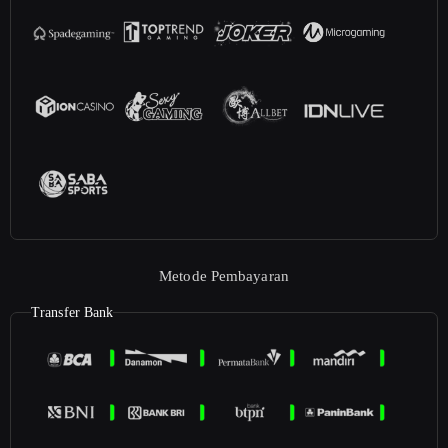
Metode Pembayaran
Transfer Bank