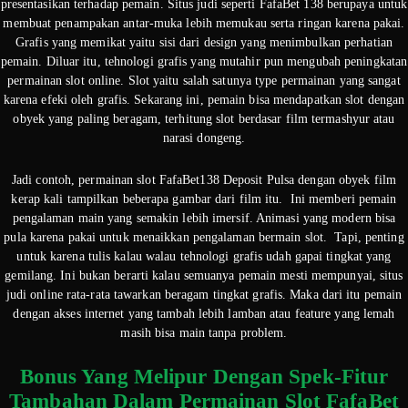
presentasikan terhadap pemain. Situs judi seperti FafaBet 138 berupaya untuk
membuat penampakan antar-muka lebih memukau serta ringan karena pakai.
Grafis yang memikat yaitu sisi dari design yang menimbulkan perhatian
pemain. Diluar itu, tehnologi grafis yang mutahir pun mengubah peningkatan
permainan slot online. Slot yaitu salah satunya type permainan yang sangat
karena efeki oleh grafis. Sekarang ini, pemain bisa mendapatkan slot dengan
obyek yang paling beragam, terhitung slot berdasar film termashyur atau
narasi dongeng.
Jadi contoh, permainan slot FafaBet138 Deposit Pulsa dengan obyek film
kerap kali tampilkan beberapa gambar dari film itu. Ini memberi pemain
pengalaman main yang semakin lebih imersif. Animasi yang modern bisa
pula karena pakai untuk menaikkan pengalaman bermain slot. Tapi, penting
untuk karena tulis kalau walau tehnologi grafis udah gapai tingkat yang
gemilang. Ini bukan berarti kalau semuanya pemain mesti mempunyai, situs
judi online rata-rata tawarkan beragam tingkat grafis. Maka dari itu pemain
dengan akses internet yang tambah lebih lamban atau feature yang lemah
masih bisa main tanpa problem.
Bonus Yang Melipur Dengan Spek-Fitur
Tambahan Dalam Permainan Slot FafaBet